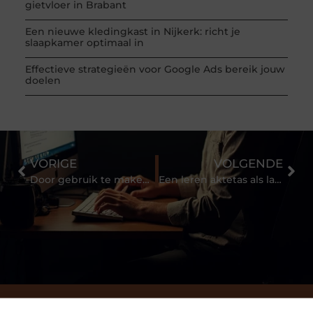
gietvloer in Brabant
Een nieuwe kledingkast in Nijkerk: richt je
slaapkamer optimaal in
Effectieve strategieën voor Google Ads bereik jouw
doelen
VORIGE
VOLGENDE
Door gebruik te maken van professionele systemen, beheert u uw toegangscontrole zorgvuldig
Een leren aktetas als laptoptas
Bekijk meer informatie over Samen-1.nl