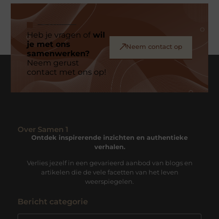
Heb je vragen of
wil
je met ons
Neem contact op
samenwerken?
Neem gerust
contact met ons op!
Over Samen 1
Ontdek inspirerende inzichten en authentieke
verhalen.
Verlies jezelf in een gevarieerd aanbod van blogs en
artikelen die de vele facetten van het leven
weerspiegelen.
Bericht categorie