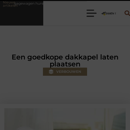
Nieuwe
? Kies de juiste aanhanger voor jouw klus
Autolift of goederenlift 
artikelen
Een goedkope dakkapel laten
plaatsen
VERBOUWEN