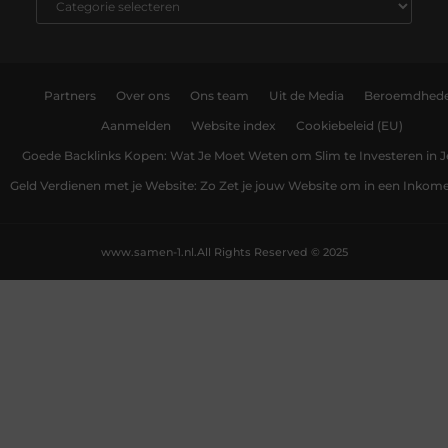
Partners
Over ons
Ons team
Uit de Media
Beroemdhed
Aanmelden
Website index
Cookiebeleid (EU)
Goede Backlinks Kopen: Wat Je Moet Weten om Slim te Investeren in 
Geld Verdienen met je Website: Zo Zet je jouw Website om in een Inko
www.samen-1.nl.
All Rights Reserved © 2025