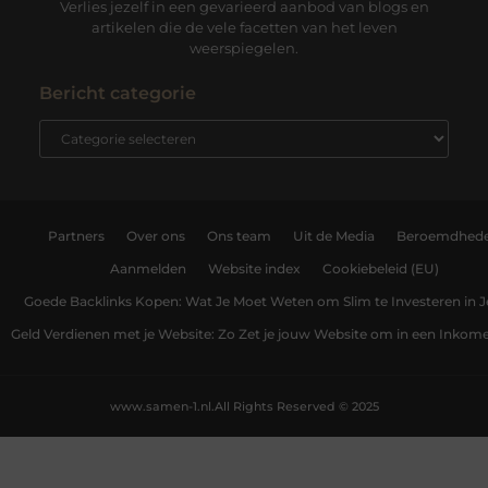
Verlies jezelf in een gevarieerd aanbod van blogs en
artikelen die de vele facetten van het leven
weerspiegelen.
Bericht categorie
Partners
Over ons
Ons team
Uit de Media
Beroemdhed
Aanmelden
Website index
Cookiebeleid (EU)
Goede Backlinks Kopen: Wat Je Moet Weten om Slim te Investeren in 
Geld Verdienen met je Website: Zo Zet je jouw Website om in een Inko
www.samen-1.nl.
All Rights Reserved © 2025