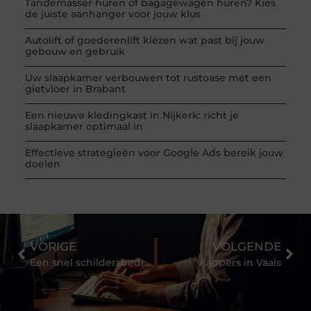
Tandemasser huren of bagagewagen huren? Kies
de juiste aanhanger voor jouw klus
Autolift of goederenlift kiezen wat past bij jouw
gebouw en gebruik
Uw slaapkamer verbouwen tot rustoase met een
gietvloer in Brabant
Een nieuwe kledingkast in Nijkerk: richt je
slaapkamer optimaal in
Effectieve strategieën voor Google Ads bereik jouw
doelen
VORIGE
VOLGENDE
Een snel schildersbedrijf in Zuid-Holland
Kappers in Vaals