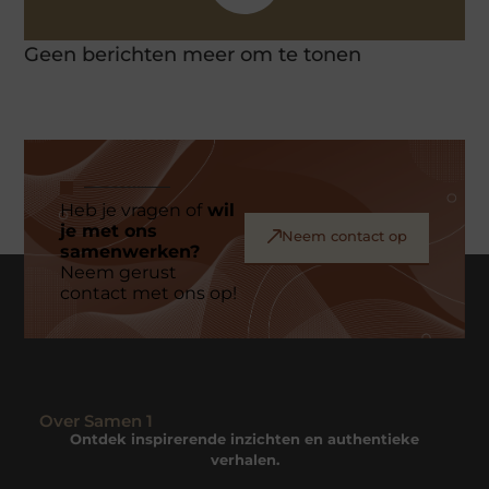
Geen berichten meer om te tonen
Heb je vragen of
wil
je met ons
Neem contact op
samenwerken?
Neem gerust
contact met ons op!
Over Samen 1
Ontdek inspirerende inzichten en authentieke
verhalen.