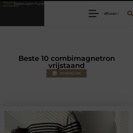
Nieuwe
n? Kies de juiste aanhanger voor jouw klus
Autolift of goederenlif
artikelen
Beste 10 combimagnetron
vrijstaand
WINKELEN