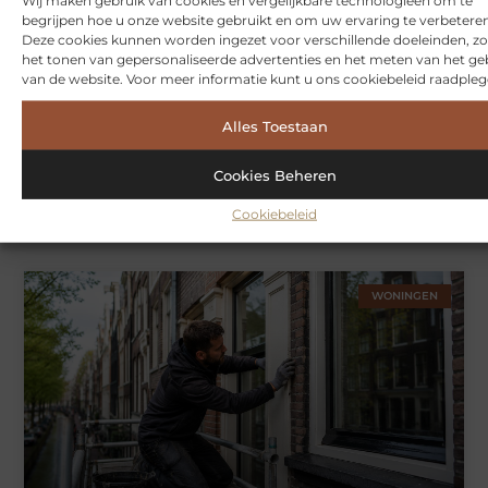
begrijpen hoe u onze website gebruikt en om uw ervaring te verbeteren
Deze cookies kunnen worden ingezet voor verschillende doeleinden, zo
het tonen van gepersonaliseerde advertenties en het meten van het ge
van de website. Voor meer informatie kunt u ons cookiebeleid raadpleg
Alles Toestaan
Cookies Beheren
Symbiont360: Innovatieve EMS-training in Utrecht voor een
Cookiebeleid
effectieve workout
WONINGEN