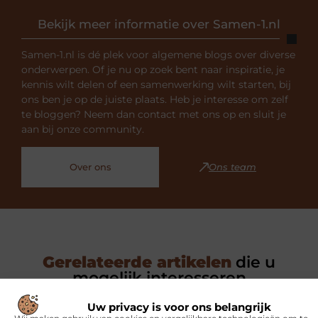
Bekijk meer informatie over Samen-1.nl
Samen-1.nl is dé plek voor algemene blogs over diverse
onderwerpen. Of je nu op zoek bent naar inspiratie, je
kennis wilt delen of een samenwerking wilt starten, bij
ons ben je op de juiste plaats. Heb je interesse om zelf
te bloggen? Neem dan contact met ons op en sluit je
aan bij onze community.
Over ons
Ons team
Gerelateerde artikelen
die u
mogelijk interesseren
Uw privacy is voor ons belangrijk
SPORT
Wij maken gebruik van cookies en vergelijkbare technologieën om te