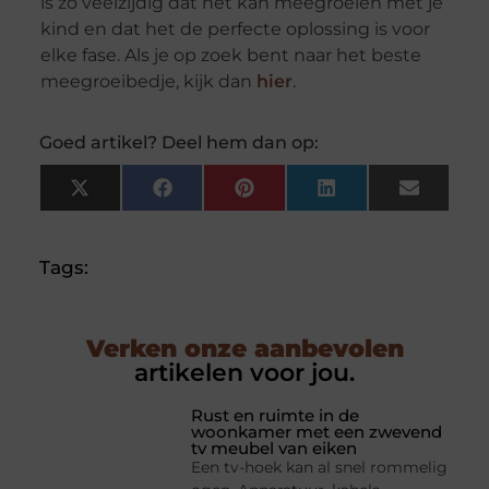
is zo veelzijdig dat het kan meegroeien met je
kind en dat het de perfecte oplossing is voor
elke fase. Als je op zoek bent naar het beste
meegroeibedje, kijk dan
hier
.
Goed artikel? Deel hem dan op:
X
Facebook
Pinterest
LinkedIn
Email
(Twitter)
Tags:
Verken onze aanbevolen
artikelen voor jou.
Rust en ruimte in de
woonkamer met een zwevend
tv meubel van eiken
Een tv-hoek kan al snel rommelig