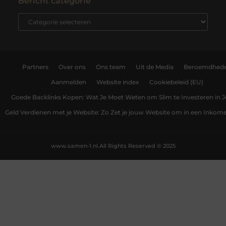
Bericht categorie
Partners
Over ons
Ons team
Uit de Media
Beroemdhed
Aanmelden
Website index
Cookiebeleid (EU)
Goede Backlinks Kopen: Wat Je Moet Weten om Slim te Investeren in 
Geld Verdienen met je Website: Zo Zet je jouw Website om in een Inko
www.samen-1.nl.
All Rights Reserved © 2025