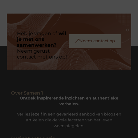
Heb je vragen of
wil
je met ons
Neem contact op
samenwerken?
Neem gerust
contact met ons op!
Over Samen 1
Ontdek inspirerende inzichten en authentieke
verhalen.
Verlies jezelf in een gevarieerd aanbod van blogs en
artikelen die de vele facetten van het leven
weerspiegelen.