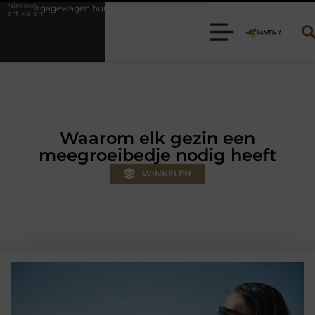
Nieuwe
ren? Kies de juiste aanhanger voor jouw klus
Autolift of goederenl
artikelen
Waarom elk gezin een
meegroeibedje nodig heeft
WINKELEN