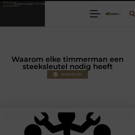
Nieuwe
en? Kies de juiste aanhanger voor jouw klus
Autolift of goederenlif
artikelen
Waarom elke timmerman een
steeksleutel nodig heeft
WINKELEN