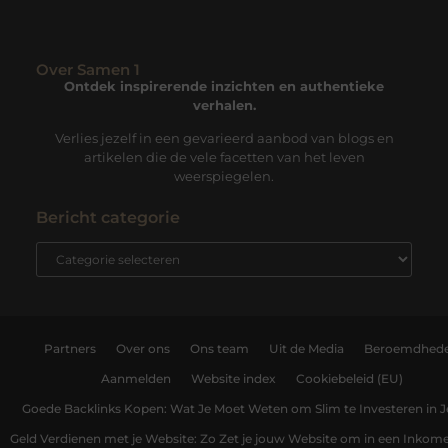
Over Samen 1
Ontdek inspirerende inzichten en authentieke
verhalen.
Verlies jezelf in een gevarieerd aanbod van blogs en
artikelen die de vele facetten van het leven
weerspiegelen.
Bericht categorie
Partners
Over ons
Ons team
Uit de Media
Beroemdhed
Aanmelden
Website index
Cookiebeleid (EU)
Goede Backlinks Kopen: Wat Je Moet Weten om Slim te Investeren in 
Geld Verdienen met je Website: Zo Zet je jouw Website om in een Inko