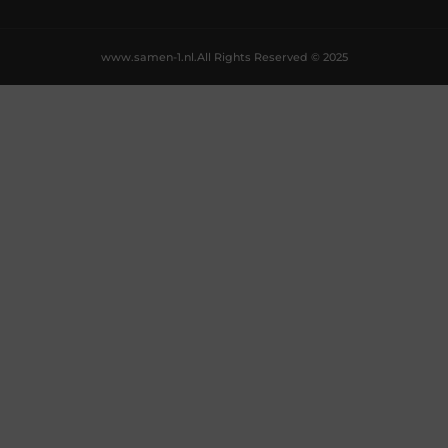
www.samen-1.nl.
All Rights Reserved © 2025