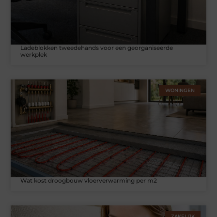
Ladeblokken tweedehands voor een georganiseerde
werkplek
WONINGEN
Wat kost droogbouw vloerverwarming per m2
ZAKELIJK