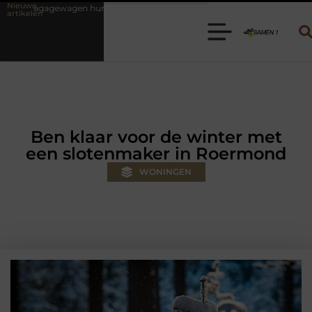
Nieuwe
n? Kies de juiste aanhanger voor jouw klus
Autolift of goederenlif
artikelen
Ben klaar voor de winter met
een slotenmaker in Roermond
WONINGEN