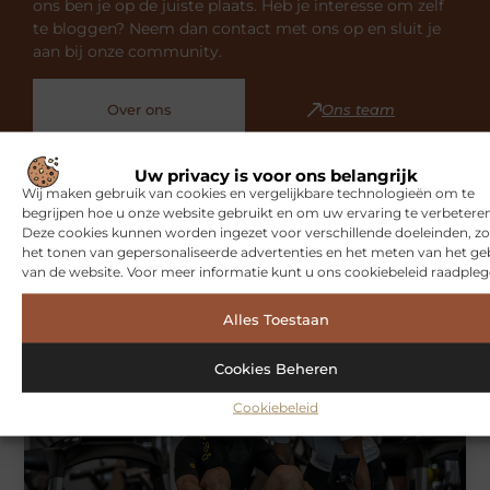
ons ben je op de juiste plaats. Heb je interesse om zelf
te bloggen? Neem dan contact met ons op en sluit je
aan bij onze community.
Over ons
Ons team
Uw privacy is voor ons belangrijk
Wij maken gebruik van cookies en vergelijkbare technologieën om te
begrijpen hoe u onze website gebruikt en om uw ervaring te verbeteren
Deze cookies kunnen worden ingezet voor verschillende doeleinden, zo
Gerelateerde artikelen
die u
het tonen van gepersonaliseerde advertenties en het meten van het ge
van de website. Voor meer informatie kunt u ons cookiebeleid raadpleg
mogelijk interesseren
Alles Toestaan
SPORT
Cookies Beheren
Cookiebeleid