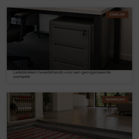
ZAKELIJK
Ladeblokken tweedehands voor een georganiseerde
werkplek
WONINGEN