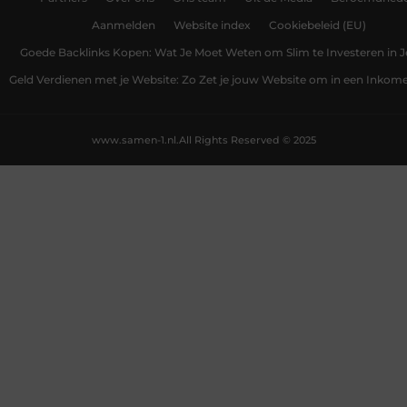
Aanmelden
Website index
Cookiebeleid (EU)
Goede Backlinks Kopen: Wat Je Moet Weten om Slim te Investeren in 
Geld Verdienen met je Website: Zo Zet je jouw Website om in een Inko
www.samen-1.nl.
All Rights Reserved © 2025