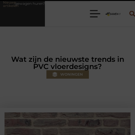
Nieuwe
en? Kies de juiste aanhanger voor jouw klus
Autolift of goederenli
artikelen
Wat zijn de nieuwste trends in
PVC vloerdesigns?
WONINGEN