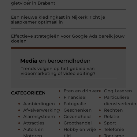
gietvloer in Brabant
Een nieuwe kledingkast in Nijkerk: richt je
slaapkamer optimaal in
Effectieve strategieën voor Google Ads bereik jouw
doelen
Media
en beroemdheden
Trends volgen op het gebied van
videomarketing of video editing?
Eten en drinken
Oog Laseren
CATEGORIEËN
Financieel
Particuliere
Aanbiedingen
Fotografie
dienstverleni
Afvalverwerking
Geschenken
Rechten
Alarmsysteem
Gezondheid
Relatie
Attracties
Groothandel
Sport
Auto's en
Hobby en vrije
Telefonie
Motoren
tijd
Toerisme