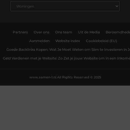
Partners
Over ons
Ons team
Uit de Media
Beroemdhed
Aanmelden
Website index
Cookiebeleid (EU)
Goede Backlinks Kopen: Wat Je Moet Weten om Slim te Investeren in 
Geld Verdienen met je Website: Zo Zet je jouw Website om in een Inko
www.samen-1.nl.
All Rights Reserved © 2025