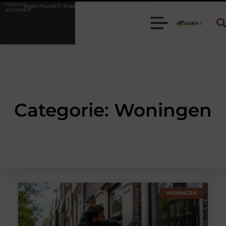
Nieuwe
de juiste aanhanger voor jouw klus
Autolift of goederenlift kiezen 
artikelen
Categorie: Woningen
WONINGEN