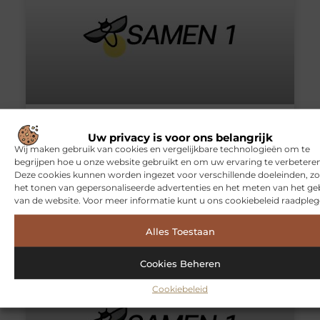
Waar moet je op letten bij het kiezen van een
geschikte makelaar?
Uw privacy is voor ons belangrijk
Wij maken gebruik van cookies en vergelijkbare technologieën om te
Het vinden van een geschikte makelaar kan een moeilijk
begrijpen hoe u onze website gebruikt en om uw ervaring te verbeteren
klusje zijn als je niet geïnformeerd bent. Lees je daarom
Deze cookies kunnen worden ingezet voor verschillende doeleinden, zo
goed in als je overweegt een makelaar in te schakelen.
het tonen van gepersonaliseerde advertenties en het meten van het ge
De keuze voor een makelaar is zeer bepalend voor voor
van de website. Voor meer informatie kunt u ons cookiebeleid raadpleg
het bepalen van jouw doelen. Via een makelaar gaat
alles veel
Alles Toestaan
Cookies Beheren
WONINGEN
Cookiebeleid