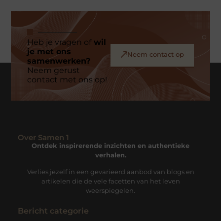
Heb je vragen of
wil
je met ons
Neem contact op
samenwerken?
Neem gerust
contact met ons op!
Over Samen 1
Ontdek inspirerende inzichten en authentieke
verhalen.
Verlies jezelf in een gevarieerd aanbod van blogs en
artikelen die de vele facetten van het leven
weerspiegelen.
Bericht categorie