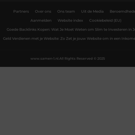
Partners
Over ons
Ons team
Uit de Media
Beroemdhed
Aanmelden
Website index
Cookiebeleid (EU)
Goede Backlinks Kopen: Wat Je Moet Weten om Slim te Investeren in 
Geld Verdienen met je Website: Zo Zet je jouw Website om in een Inko
www.samen-1.nl.
All Rights Reserved © 2025