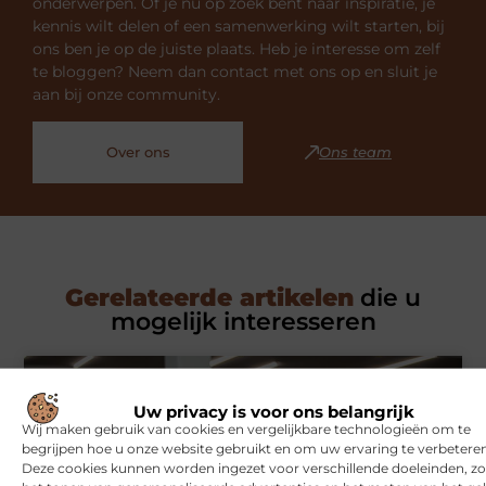
onderwerpen. Of je nu op zoek bent naar inspiratie, je
kennis wilt delen of een samenwerking wilt starten, bij
ons ben je op de juiste plaats. Heb je interesse om zelf
te bloggen? Neem dan contact met ons op en sluit je
aan bij onze community.
Over ons
Ons team
Gerelateerde artikelen
die u
mogelijk interesseren
SPORT
Uw privacy is voor ons belangrijk
Wij maken gebruik van cookies en vergelijkbare technologieën om te
begrijpen hoe u onze website gebruikt en om uw ervaring te verbeteren
Deze cookies kunnen worden ingezet voor verschillende doeleinden, zo