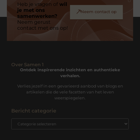
Heb je vragen of
wil
je met ons
Neem contact op
samenwerken?
Neem gerust
contact met ons op!
Over Samen 1
Ontdek inspirerende inzichten en authentieke
verhalen.
Verlies jezelf in een gevarieerd aanbod van blogs en
artikelen die de vele facetten van het leven
weerspiegelen.
Bericht categorie