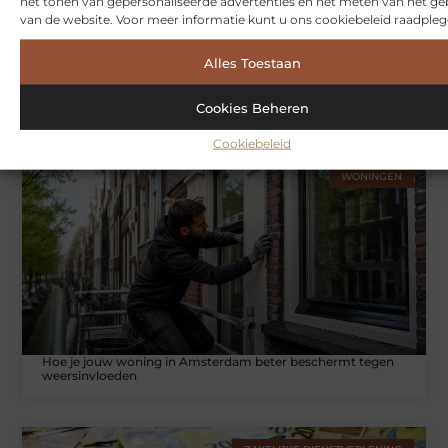
het tonen van gepersonaliseerde advertenties en het meten van het ge
van de website. Voor meer informatie kunt u ons cookiebeleid raadpleg
Alles Toestaan
Symbiont360: Innovatieve EMS-training in Utrecht voor een
effectieve workout
Cookies Beheren
Cookiebeleid
WONINGEN
Hoe je jouw woning in Amsterdam beter beschermt tegen
weersinvloeden