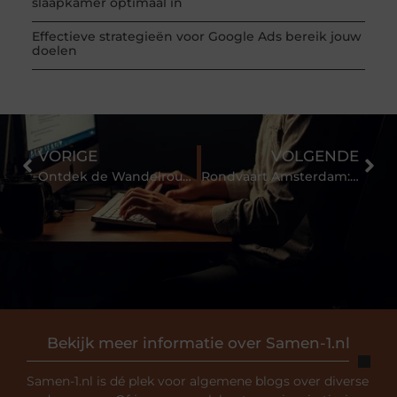
slaapkamer optimaal in
Effectieve strategieën voor Google Ads bereik jouw
doelen
VORIGE
VOLGENDE
Ontdek de Wandelroutes van Eindhoven die je Moet Proberen
Rondvaart Amsterdam: Ontdek de magie van de grachten met Event op het Water
Bekijk meer informatie over Samen-1.nl
Samen-1.nl is dé plek voor algemene blogs over diverse