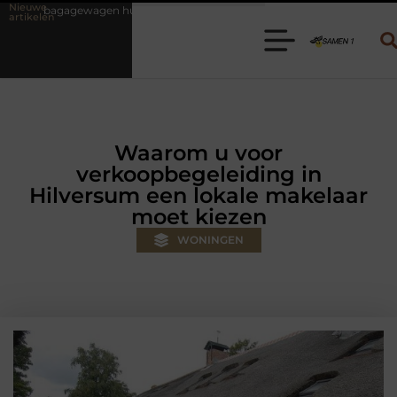
Nieuwe
uren? Kies de juiste aanhanger voor jouw klus
Autolift of goederen
artikelen
Waarom u voor
verkoopbegeleiding in
Hilversum een lokale makelaar
moet kiezen
WONINGEN