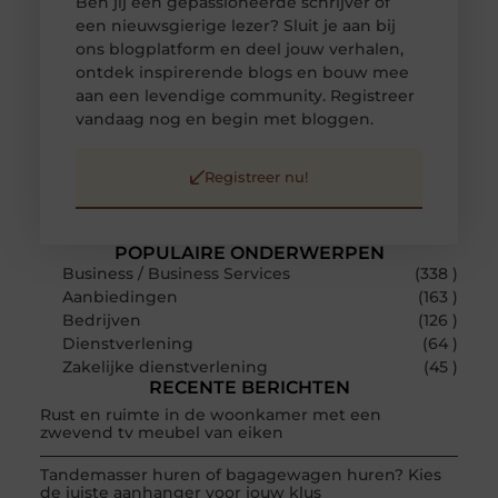
Ben jij een gepassioneerde schrijver of
een nieuwsgierige lezer? Sluit je aan bij
ons blogplatform en deel jouw verhalen,
ontdek inspirerende blogs en bouw mee
aan een levendige community. Registreer
vandaag nog en begin met bloggen.
Registreer nu!
POPULAIRE ONDERWERPEN
Business / Business Services
(338 )
Aanbiedingen
(163 )
Bedrijven
(126 )
Dienstverlening
(64 )
Zakelijke dienstverlening
(45 )
RECENTE BERICHTEN
Rust en ruimte in de woonkamer met een
zwevend tv meubel van eiken
Tandemasser huren of bagagewagen huren? Kies
de juiste aanhanger voor jouw klus