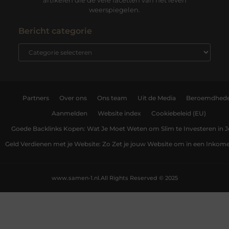
artikelen die de vele facetten van het leven
weerspiegelen.
Bericht categorie
Partners
Over ons
Ons team
Uit de Media
Beroemdhed
Aanmelden
Website index
Cookiebeleid (EU)
Goede Backlinks Kopen: Wat Je Moet Weten om Slim te Investeren in 
Geld Verdienen met je Website: Zo Zet je jouw Website om in een Inko
www.samen-1.nl.
All Rights Reserved © 2025