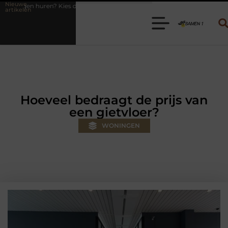
Nieuwe
e juiste aanhanger voor jouw klus
Autolift of goederenlift kiezen w
artikelen
Hoeveel bedraagt de prijs van
een gietvloer?
WONINGEN