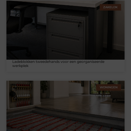
ZAKELIJK
Ladeblokken tweedehands voor een georganiseerde
werkplek
WONINGEN