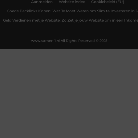
Aanmelden
Website index
Cookiebeleid (EU)
Goede Backlinks Kopen: Wat Je Moet Weten om Slim te Investeren in 
Geld Verdienen met je Website: Zo Zet je jouw Website om in een Inko
www.samen-1.nl.
All Rights Reserved © 2025