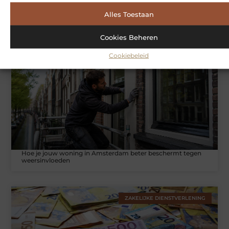
Symbiont360: Innovatieve EMS-training in Utrecht voor een
Alles Toestaan
effectieve workout
Cookies Beheren
Cookiebeleid
WONINGEN
Hoe je jouw woning in Amsterdam beter beschermt tegen
weersinvloeden
ZAKELIJKE DIENSTVERLENING