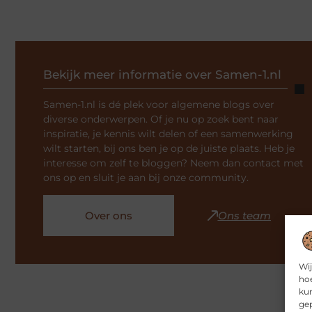
Bekijk meer informatie over Samen-1.nl
Samen-1.nl is dé plek voor algemene blogs over
diverse onderwerpen. Of je nu op zoek bent naar
inspiratie, je kennis wilt delen of een samenwerking
wilt starten, bij ons ben je op de juiste plaats. Heb je
interesse om zelf te bloggen? Neem dan contact met
ons op en sluit je aan bij onze community.
Over ons
Ons team
Wij
hoe
kun
gep