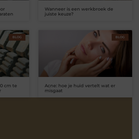
or
Wanneer is een werkbroek de
araten
juiste keuze?
BLOG
BLOG
0 cm te
Acne: hoe je huid vertelt wat er
r
misgaat