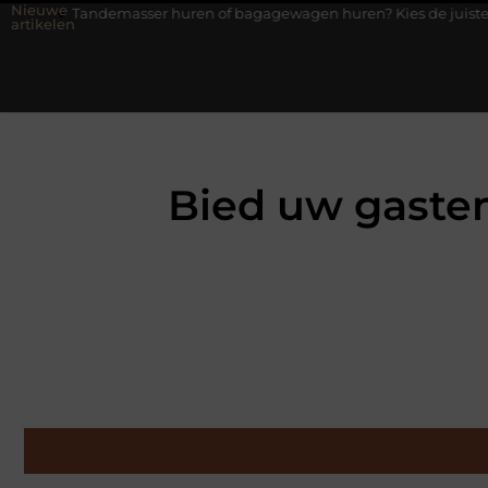
Nieuwe
asser huren of bagagewagen huren? Kies de juiste aanhanger voor
artikelen
Bied uw gasten