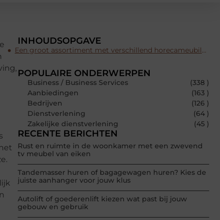
INHOUDSOPGAVE
we
Een groot assortiment met verschillend horecameubilair
n
ving,
POPULAIRE ONDERWERPEN
Business / Business Services
(338 )
Aanbiedingen
(163 )
Bedrijven
(126 )
Dienstverlening
(64 )
Zakelijke dienstverlening
(45 )
RECENTE BERICHTEN
s
Rust en ruimte in de woonkamer met een zwevend
 het
tv meubel van eiken
e.
Tandemasser huren of bagagewagen huren? Kies de
juiste aanhanger voor jouw klus
ijk
an
Autolift of goederenlift kiezen wat past bij jouw
gebouw en gebruik