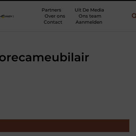
bouw en gebruik
Uw slaapkamer verbouwen tot rustoase met een g
Partners
Uit De Media
Over ons
Ons team
Contact
Aanmelden
horecameubilair