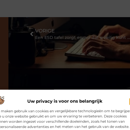
VORIGE
Een ESD tafel zorgt ervoor dat u veilig kunt werken met elektronica
Uw privacy is voor ons belangrijk
 maken gebruik van cookies en vergelijkbare technologieën om te begrijp
 u onze website gebruikt en om uw ervaring te verbeteren. Deze cookies
nen worden ingezet voor verschillende doeleinden, zoals het tonen van
ersonaliseerde advertenties en het meten van het gebruik van de website.