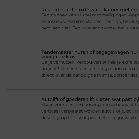
Rust en ruimte in de woonkamer met een
Een tv-hoek kan al snel rommelig ogen. Appa
en losse accessoires stapelen zich op, terwij
hebt aan rust. Een zwevend tv-meubel is dan
Tandemasser huren of bagagewagen huren
voor jouw klus
Ga je verhuizen, verbouwen of heb je extra la
project? Dan kan een aanhanger huren een sl
direct over de benodigde ruimte, zonder dat j
Autolift of goederenlift kiezen wat past 
Sta je voor een verbouwing, nieuwbouw of he
verticaal verplaatst worden auto’s of juist v
de vraag op tafel wat past beter bij jouw situ