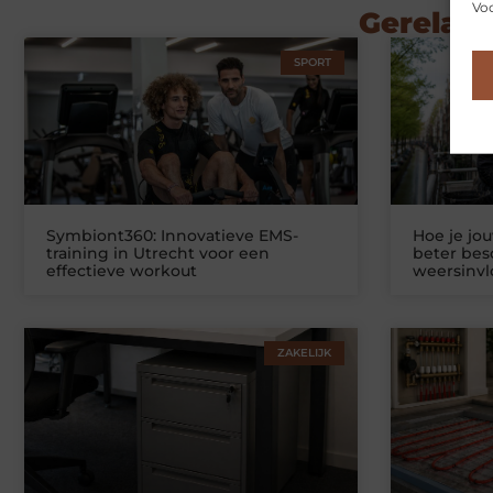
Voo
Gerelate
SPORT
Symbiont360: Innovatieve EMS-
Hoe je jo
training in Utrecht voor een
beter be
effectieve workout
weersinv
ZAKELIJK