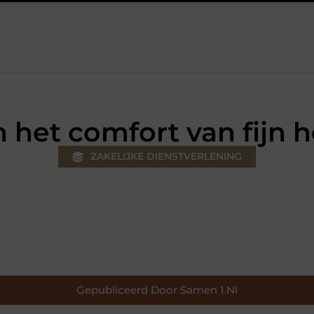
 jouw klus
Autolift of goederenlift kiezen wat past bij jouw ge
 het comfort van fijn 
ZAKELIJKE DIENSTVERLENING
Gepubliceerd Door Samen 1.nl