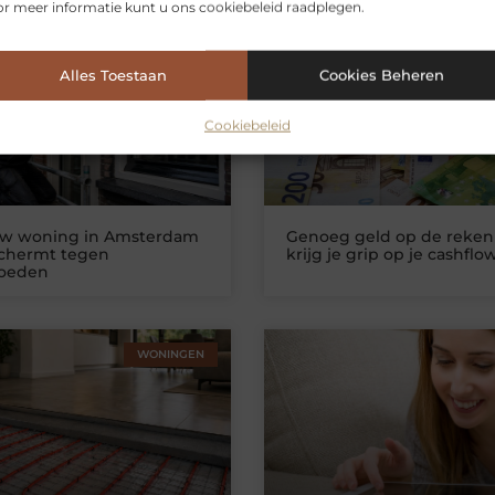
r meer informatie kunt u ons cookiebeleid raadplegen.
erde artikelen
die u mogelijk int
WONINGEN
ZAKELIJKE DIEN
Alles Toestaan
Cookies Beheren
Cookiebeleid
uw woning in Amsterdam
Genoeg geld op de reken
schermt tegen
krijg je grip op je cashflo
loeden
WONINGEN