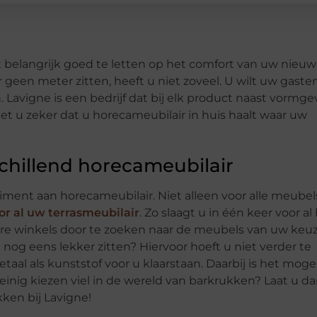
t belangrijk goed te letten op het comfort van uw nieu
 geen meter zitten, heeft u niet zoveel. U wilt uw gaste
avigne is een bedrijf dat bij elk product naast vormge
et u zeker dat u horecameubilair in huis haalt waar uw
chillend horecameubilair
timent aan horecameubilair. Niet alleen voor alle meubel
or al uw terrasmeubilair
. Zo slaagt u in één keer voor al
ere winkels door te zoeken naar de meubels van uw keuz
nog eens lekker zitten? Hiervoor hoeft u niet verder te
al als kunststof voor u klaarstaan. Daarbij is het mogel
inig kiezen viel in de wereld van barkrukken? Laat u d
ken bij Lavigne!