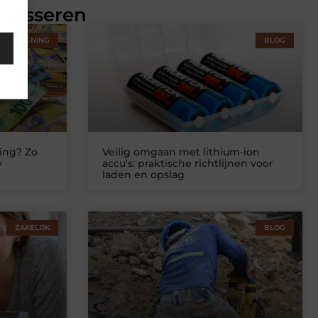
eresseren
STVERLENING
BLOG
ing? Zo
Veilig omgaan met lithium-ion
w
accu's: praktische richtlijnen voor
laden en opslag
ZAKELIJK
BLOG