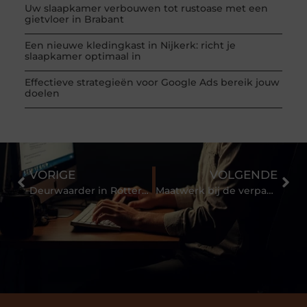
Uw slaapkamer verbouwen tot rustoase met een
gietvloer in Brabant
Een nieuwe kledingkast in Nijkerk: richt je
slaapkamer optimaal in
Effectieve strategieën voor Google Ads bereik jouw
doelen
VORIGE
VOLGENDE
Deurwaarder in Rotterdam: Wat Zijn Uw Rechten en Waar Moet U Op Letten?
Maatwerk bij de verpakkingsmateriaalgroothandel: maatwerkverpakkingen bedrukken