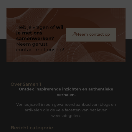
Heb je vragen of
wil
je met ons
Neem contact op
samenwerken?
Neem gerust
contact met ons op!
Over Samen 1
Ontdek inspirerende inzichten en authentieke
verhalen.
Verlies jezelf in een gevarieerd aanbod van blogs en
artikelen die de vele facetten van het leven
weerspiegelen.
Bericht categorie