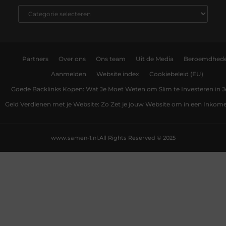
Partners
Over ons
Ons team
Uit de Media
Beroemdhed
Aanmelden
Website index
Cookiebeleid (EU)
Goede Backlinks Kopen: Wat Je Moet Weten om Slim te Investeren in 
Geld Verdienen met je Website: Zo Zet je jouw Website om in een Inko
www.samen-1.nl.
All Rights Reserved © 2025