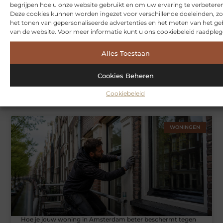
begrijpen hoe u onze website gebruikt en om uw ervaring te verbeteren
Deze cookies kunnen worden ingezet voor verschillende doeleinden, zo
het tonen van gepersonaliseerde advertenties en het meten van het ge
van de website. Voor meer informatie kunt u ons cookiebeleid raadpleg
Alles Toestaan
Cookies Beheren
Symbiont360: Innovatieve EMS-training in Utrecht voor een
effectieve workout
Cookiebeleid
WONINGEN
Hoe je jouw woning in Amsterdam beter beschermt tegen