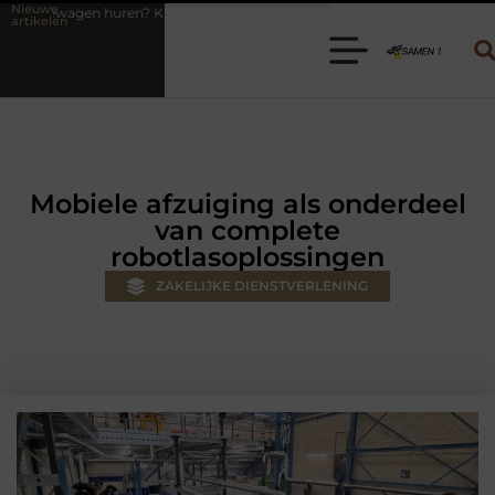
Nieuwe
ies de juiste aanhanger voor jouw klus
Autolift of goederenlift ki
artikelen
Mobiele afzuiging als onderdeel
van complete
robotlasoplossingen
ZAKELIJKE DIENSTVERLENING