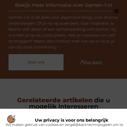
Bekijk meer informatie over Samen-1.nl
Samen-1.nl is dé plek voor algemene blogs over diverse
onderwerpen. Of je nu op zoek bent naar inspiratie, je
kennis wilt delen of een samenwerking wilt starten, bij
ons ben je op de juiste plaats. Heb je interesse om zelf
te bloggen? Neem dan contact met ons op en sluit je
aan bij onze community.
Over ons
Ons team
Gerelateerde artikelen
die u
mogelijk interesseren
Uw privacy is voor ons belangrijk
SPORT
Wij maken gebruik van cookies en vergelijkbare technologieën om te