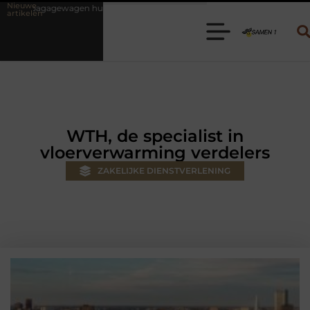
Nieuwe
n? Kies de juiste aanhanger voor jouw klus
Autolift of goederenlif
artikelen
WTH, de specialist in
vloerverwarming verdelers
ZAKELIJKE DIENSTVERLENING