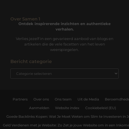
Over Samen 1
Ontdek inspirerende inzichten en authentieke
verhalen.
Verlies jezelf in een gevarieerd aanbod van blogs en
artikelen die de vele facetten van het leven
weerspiegelen.
Bericht categorie
Partners
Over ons
Ons team
Uit de Media
Beroemdhed
Aanmelden
Website index
Cookiebeleid (EU)
Goede Backlinks Kopen: Wat Je Moet Weten om Slim te Investeren in 
Geld Verdienen met je Website: Zo Zet je jouw Website om in een Inko