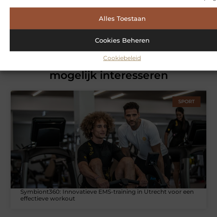
Alles Toestaan
Cookies Beheren
Cookiebeleid
Gerelateerde artikelen
die u
mogelijk interesseren
SPORT
Symbiont360: Innovatieve EMS-training in Utrecht voor een
effectieve workout