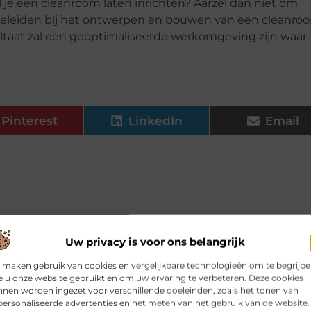
 je een cleanroom laten inrichten? Aarzel dan niet om
geleiden bij het ontwerpen en bouwen van een cleanro
ltaat zal een geoptimaliseerde werkomgeving zijn waar
Pinterest
LinkedIn
Email
elen voor jou.
Uw privacy is voor ons belangrijk
 zwevend tv meubel van eiken
 maken gebruik van cookies en vergelijkbare technologieën om te begrijp
ratuur, kabels, afstandsbedieningen
 u onze website gebruikt en om uw ervaring te verbeteren. Deze cookies
l je juist in de woonkamer behoefte
nen worden ingezet voor verschillende doeleinden, zoals het tonen van
 een slimme oplossing: het
ersonaliseerde advertenties en het meten van het gebruik van de website.