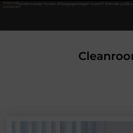
Nieuwe
ser huren of bagagewagen huren? Kies de juiste aanhanger voor jo
artikelen
Cleanroom