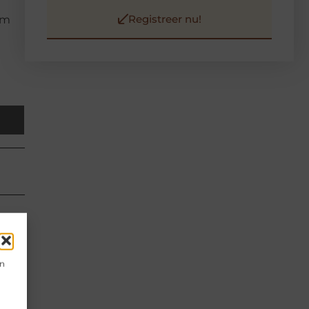
Registreer nu!
om
en