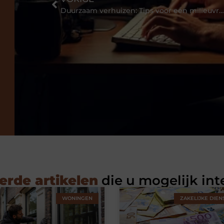
Duurzaam verhuizen: Tips voor een milieuvriendelijke verhuizing
erde artikelen
die u mogelijk int
WONINGEN
ZAKELIJKE DIEN