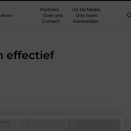
w en gebruik
Uw slaapkamer verbouwen tot rustoase met een gie
Partners
Uit De Media
Over ons
Ons team
Contact
Aanmelden
 effectief