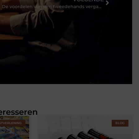
De voordelen van een tweedehands vergadertafel
eresseren
STVERLENING
BLOG