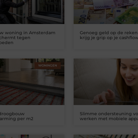
uw woning in Amsterdam
Genoeg geld op de reken
schermt tegen
krijg je grip op je cashflo
loeden
WONINGEN
 droogbouw
Slimme ondersteuning vo
warming per m2
werken met mobiele app