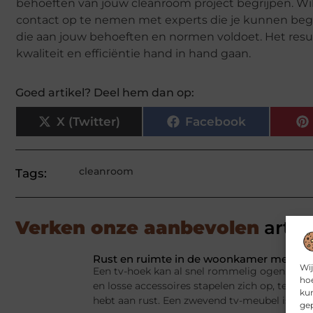
behoeften van jouw cleanroom project begrijpen. Wil
contact op te nemen met experts die je kunnen be
die aan jouw behoeften en normen voldoet. Het resu
kwaliteit en efficiëntie hand in hand gaan.
Goed artikel? Deel hem dan op:
X (Twitter)
Facebook
cleanroom
Tags:
Verken onze aanbevolen
artik
Rust en ruimte in de woonkamer met een
Wij
Een tv-hoek kan al snel rommelig ogen. Appa
hoe
en losse accessoires stapelen zich op, terwij
kun
hebt aan rust. Een zwevend tv-meubel is dan
gep