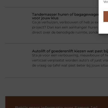
Voo
Tandemasser huren of bagagewagen huren
voor jouw klus
Ga je verhuizen, verbouwen of heb je extra la
project? Dan kan een aanhanger huren een sl
direct over de benodigde ruimte, zonder dat j
Autolift of goederenlift kiezen wat past 
Sta je voor een verbouwing, nieuwbouw of he
verticaal verplaatst worden auto’s of juist v
de vraag op tafel wat past beter bij jouw situ
Bekijk meer informatie over Samen-1.nl