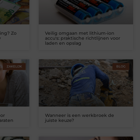
ing? Zo
Veilig omgaan met lithium-ion
w
accu's: praktische richtlijnen voor
laden en opslag
ZAKELIJK
BLOG
or
Wanneer is een werkbroek de
araten
juiste keuze?