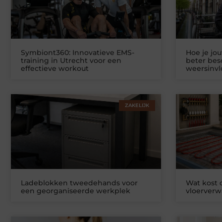
Symbiont360: Innovatieve EMS-
Hoe je jo
training in Utrecht voor een
beter be
effectieve workout
weersinv
ZAKELIJK
Ladeblokken tweedehands voor
Wat kost
een georganiseerde werkplek
vloerver