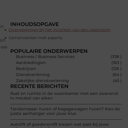
INHOUDSOPGAVE
en
Overwegingen bij het inrichten van een cleanroom
n
Samenwerken met experts
pen
n we
POPULAIRE ONDERWERPEN
Business / Business Services
(338 )
Aanbiedingen
(163 )
Bedrijven
(126 )
Dienstverlening
(64 )
Zakelijke dienstverlening
(45 )
RECENTE BERICHTEN
Rust en ruimte in de woonkamer met een zwevend
tv meubel van eiken
Tandemasser huren of bagagewagen huren? Kies de
juiste aanhanger voor jouw klus
Autolift of goederenlift kiezen wat past bij jouw