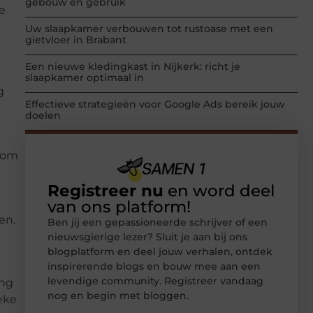
gebouw en gebruik
te
Uw slaapkamer verbouwen tot rustoase met een
gietvloer in Brabant
Een nieuwe kledingkast in Nijkerk: richt je
slaapkamer optimaal in
g
Effectieve strategieën voor Google Ads bereik jouw
doelen
l om
Registreer nu
en word deel
van ons platform!
en.
Ben jij een gepassioneerde schrijver of een
nieuwsgierige lezer? Sluit je aan bij ons
blogplatform en deel jouw verhalen, ontdek
inspirerende blogs en bouw mee aan een
levendige community. Registreer vandaag
ang
nog en begin met bloggen.
eke