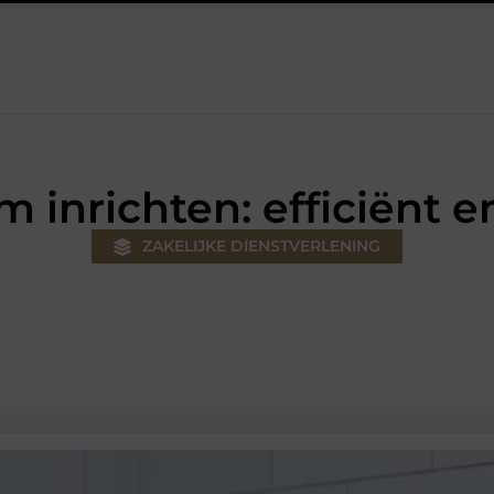
uw klus
Autolift of goederenlift kiezen wat past bij jouw gebou
 inrichten: efficiënt en
ZAKELIJKE DIENSTVERLENING