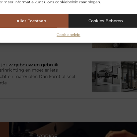
r meer informatie kunt u ons cookiebeleid raadplegen.
? Kies de juiste aanhanger
Alles Toestaan
Cookies Beheren
adruimte nodig voor een tijdelijk
imme oplossing zijn. Je beschikt
Cookiebeleid
e zelf een
bij jouw gebouw en gebruik
rinrichting en moet er iets
racht en materialen Dan komt al snel
atie
VORIGE