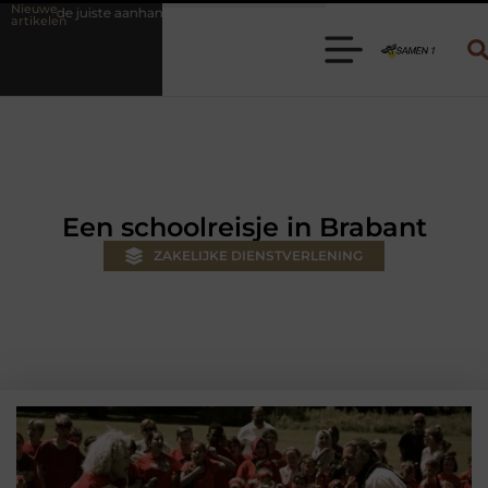
Nieuwe
ger voor jouw klus
Autolift of goederenlift kiezen wat past bij jouw
artikelen
Een schoolreisje in Brabant
ZAKELIJKE DIENSTVERLENING