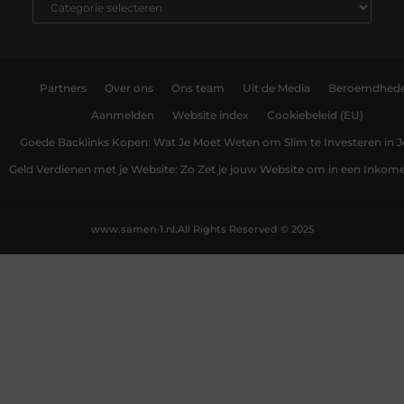
Partners
Over ons
Ons team
Uit de Media
Beroemdhed
Aanmelden
Website index
Cookiebeleid (EU)
Goede Backlinks Kopen: Wat Je Moet Weten om Slim te Investeren in 
Geld Verdienen met je Website: Zo Zet je jouw Website om in een Inko
www.samen-1.nl.
All Rights Reserved © 2025