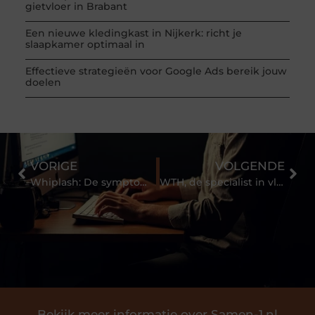
gietvloer in Brabant
Een nieuwe kledingkast in Nijkerk: richt je
slaapkamer optimaal in
Effectieve strategieën voor Google Ads bereik jouw
doelen
VORIGE
VOLGENDE
Whiplash: De symptomen, diagnose en behandelingen van deze blessure
WTH, de specialist in vloerverwarming verdelers
Bekijk meer informatie over Samen-1.nl