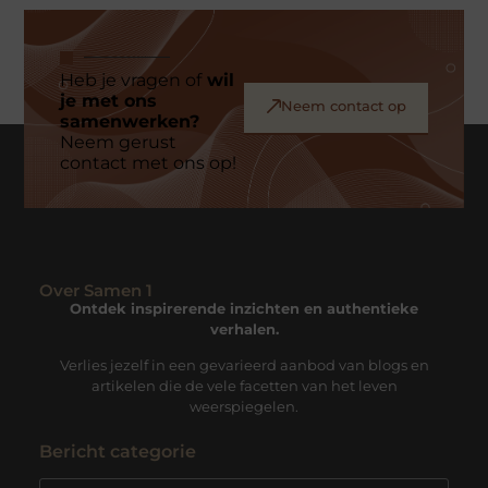
Heb je vragen of
wil
je met ons
Neem contact op
samenwerken?
Neem gerust
contact met ons op!
Over Samen 1
Ontdek inspirerende inzichten en authentieke
verhalen.
Verlies jezelf in een gevarieerd aanbod van blogs en
artikelen die de vele facetten van het leven
weerspiegelen.
Bericht categorie