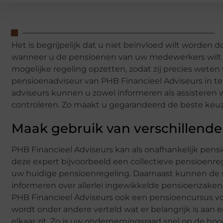
Het is begrijpelijk dat u niet beïnvloed wilt worden
wanneer u de pensioenen van uw medewerkers wilt r
mogelijke regeling opzetten, zodat zij precies weten 
pensioenadviseur van PHB Financieel Adviseurs in te 
adviseurs kunnen u zowel informeren als assisteren 
controleren. Zo maakt u gegarandeerd de beste keu
Maak gebruik van verschillende
PHB Financieel Adviseurs kan als onafhankelijk pensi
deze expert bijvoorbeeld een collectieve pensioenre
uw huidige pensioenregeling. Daarnaast kunnen de sp
informeren over allerlei ingewikkelde pensioenzaken. 
PHB Financieel Adviseurs ook een pensioencursus v
wordt onder andere verteld wat er belangrijk is aa
elkaar zit. Zo is uw ondernemingsraad snel op de hoog