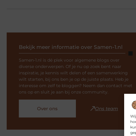
Bekijk meer informatie over Samen-1.nl
Samen-1.nl is dé plek voor algemene blogs over
diverse onderwerpen. Of je nu op zoek bent naar
inspiratie, je kennis wilt delen of een samenwerking
wilt starten, bij ons ben je op de juiste plaats. Heb je
interesse om zelf te bloggen? Neem dan contact met
ons op en sluit je aan bij onze community.
Over ons
Ons team
Wij
hoe
kun
gep