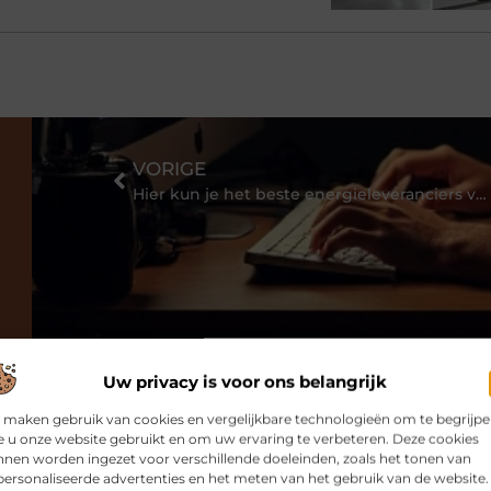
VORIGE
Hier kun je het beste energieleveranciers vergelijken
Uw privacy is voor ons belangrijk
 maken gebruik van cookies en vergelijkbare technologieën om te begrijp
 u onze website gebruikt en om uw ervaring te verbeteren. Deze cookies
nen worden ingezet voor verschillende doeleinden, zoals het tonen van
ersonaliseerde advertenties en het meten van het gebruik van de website.