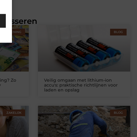
eresseren
STVERLENING
BLOG
ing? Zo
Veilig omgaan met lithium-ion
w
accu's: praktische richtlijnen voor
laden en opslag
ZAKELIJK
BLOG