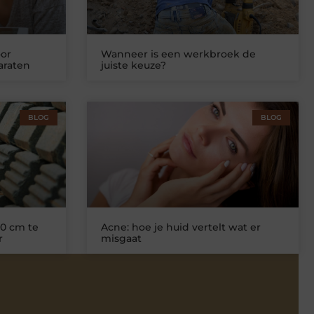
or
Wanneer is een werkbroek de
araten
juiste keuze?
BLOG
BLOG
0 cm te
Acne: hoe je huid vertelt wat er
r
misgaat