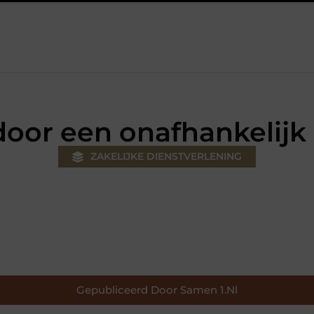
ouw klus
Autolift of goederenlift kiezen wat past bij jouw gebo
door een onafhankelij
ZAKELIJKE DIENSTVERLENING
Gepubliceerd Door Samen 1.nl