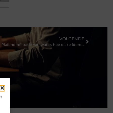
VOLGENDE
Plafondinfiltratie van water: hoe dit te identificeren en op te lossen
en