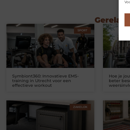
Voo
Gerelate
SPORT
Symbiont360: Innovatieve EMS-
Hoe je jo
training in Utrecht voor een
beter be
effectieve workout
weersinv
ZAKELIJK