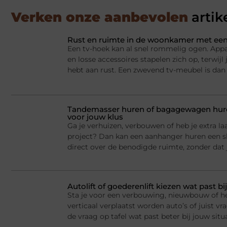
Verken onze aanbevolen
artik
Rust en ruimte in de woonkamer met een
Een tv-hoek kan al snel rommelig ogen. Appa
en losse accessoires stapelen zich op, terwij
hebt aan rust. Een zwevend tv-meubel is dan
Tandemasser huren of bagagewagen huren
voor jouw klus
Ga je verhuizen, verbouwen of heb je extra la
project? Dan kan een aanhanger huren een sl
direct over de benodigde ruimte, zonder dat j
Autolift of goederenlift kiezen wat past 
Sta je voor een verbouwing, nieuwbouw of he
verticaal verplaatst worden auto’s of juist v
de vraag op tafel wat past beter bij jouw situ