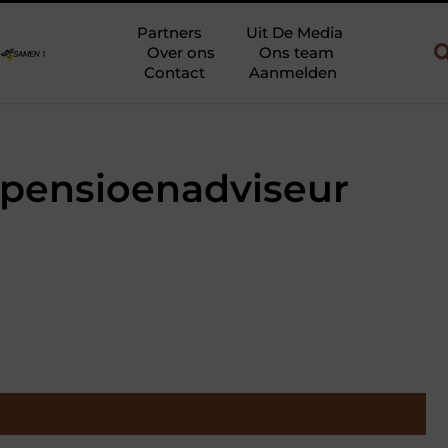
uw en gebruik
Uw slaapkamer verbouwen tot rustoase met een gi
Partners
Uit De Media
Over ons
Ons team
Contact
Aanmelden
k pensioenadviseur