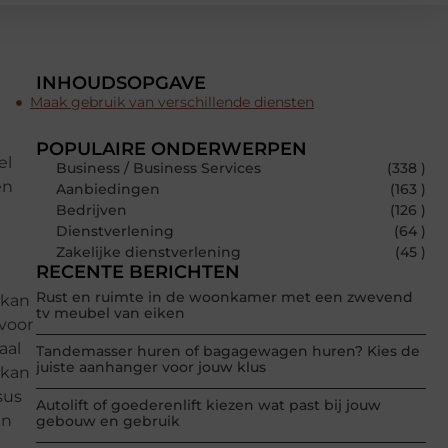
INHOUDSOPGAVE
Maak gebruik van verschillende diensten
POPULAIRE ONDERWERPEN
el
Business / Business Services
(338 )
en
Aanbiedingen
(163 )
Bedrijven
(126 )
Dienstverlening
(64 )
Zakelijke dienstverlening
(45 )
RECENTE BERICHTEN
Rust en ruimte in de woonkamer met een zwevend
 kan
tv meubel van eiken
 voor
aal
Tandemasser huren of bagagewagen huren? Kies de
juiste aanhanger voor jouw klus
 kan
sus
Autolift of goederenlift kiezen wat past bij jouw
in
gebouw en gebruik