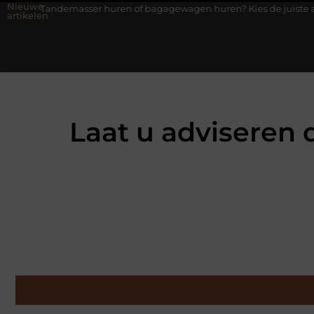
Nieuwe
sser huren of bagagewagen huren? Kies de juiste aanhanger voor j
artikelen
Laat u adviseren 