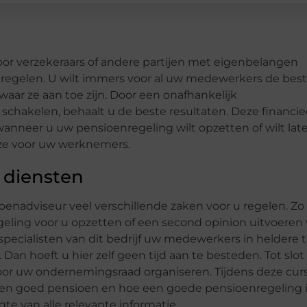
 door verzekeraars of andere partijen met eigenbelangen
egelen. U wilt immers voor al uw medewerkers de best
waar ze aan toe zijn. Door een onafhankelijk
schakelen, behaalt u de beste resultaten. Deze financie
wanneer u uw pensioenregeling wilt opzetten of wilt lat
ze voor uw werknemers.
 diensten
oenadviseur veel verschillende zaken voor u regelen. Zo
geling voor u opzetten of een second opinion uitvoeren
ecialisten van dit bedrijf uw medewerkers in heldere t
Dan hoeft u hier zelf geen tijd aan te besteden. Tot slot
oor uw ondernemingsraad organiseren. Tijdens deze cur
n een goed pensioen en hoe een goede pensioenregeling 
te van alle relevante informatie.