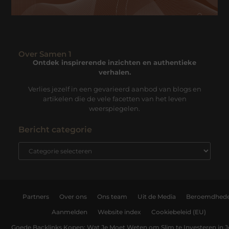
Over Samen 1
Ontdek inspirerende inzichten en authentieke
verhalen.
Verlies jezelf in een gevarieerd aanbod van blogs en
artikelen die de vele facetten van het leven
weerspiegelen.
Bericht categorie
Partners
Over ons
Ons team
Uit de Media
Beroemdhed
Aanmelden
Website index
Cookiebeleid (EU)
Goede Backlinks Kopen: Wat Je Moet Weten om Slim te Investeren in 