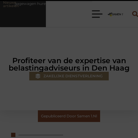
Nieuwe
ren? Kies de juiste aanhanger voor jouw klus
Autolift of goederenl
artikelen
Profiteer van de expertise van
belastingadviseurs in Den Haag
ZAKELIJKE DIENSTVERLENING
Gepubliceerd Door Samen 1.nl