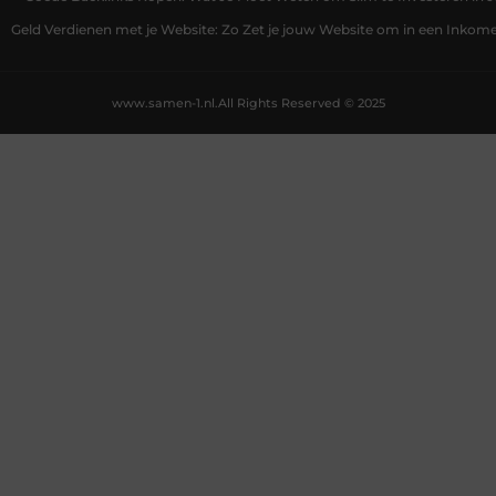
Geld Verdienen met je Website: Zo Zet je jouw Website om in een Inko
www.samen-1.nl.
All Rights Reserved © 2025