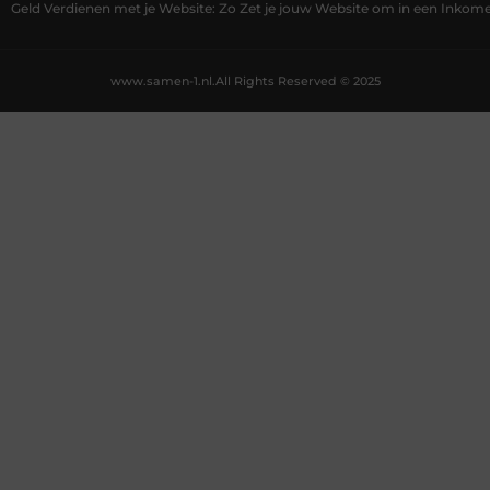
Geld Verdienen met je Website: Zo Zet je jouw Website om in een Inko
www.samen-1.nl.
All Rights Reserved © 2025