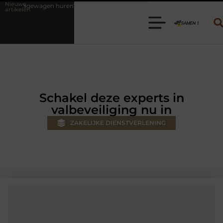
Nieuwe
uren? Kies de juiste aanhanger voor jouw klus
Autolift of goederen
artikelen
Schakel deze experts in
valbeveiliging nu in
ZAKELIJKE DIENSTVERLENING