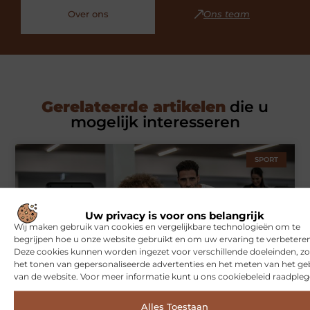
Over ons
Ons team
Gerelateerde artikelen
die u
mogelijk interesseren
SPORT
Uw privacy is voor ons belangrijk
Wij maken gebruik van cookies en vergelijkbare technologieën om te
begrijpen hoe u onze website gebruikt en om uw ervaring te verbeteren
Deze cookies kunnen worden ingezet voor verschillende doeleinden, zo
het tonen van gepersonaliseerde advertenties en het meten van het ge
van de website. Voor meer informatie kunt u ons cookiebeleid raadpleg
Symbiont360: Innovatieve EMS-training in Utrecht voor een
effectieve workout
Alles Toestaan