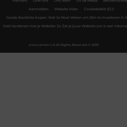
Partners
Over ons
Ons team
Uit de Media
Beroemdhed
Aanmelden
Website index
Cookiebeleid (EU)
Goede Backlinks Kopen: Wat Je Moet Weten om Slim te Investeren in 
Geld Verdienen met je Website: Zo Zet je jouw Website om in een Inko
www.samen-1.nl.
All Rights Reserved © 2025