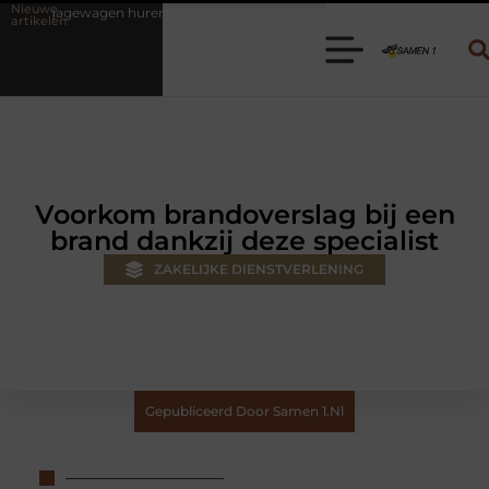
Nieuwe
ren? Kies de juiste aanhanger voor jouw klus
Autolift of goederenli
artikelen
Voorkom brandoverslag bij een
brand dankzij deze specialist
ZAKELIJKE DIENSTVERLENING
Gepubliceerd Door Samen 1.nl