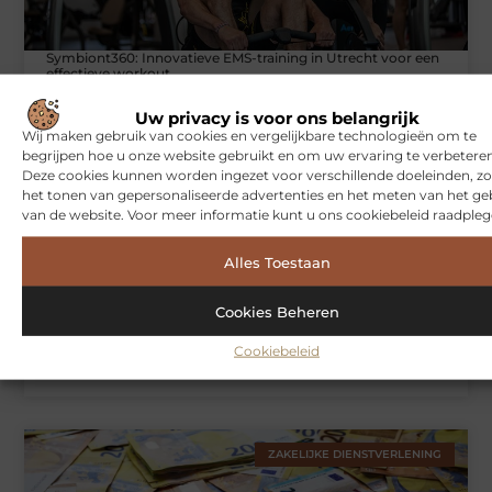
Symbiont360: Innovatieve EMS-training in Utrecht voor een
effectieve workout
Uw privacy is voor ons belangrijk
Wij maken gebruik van cookies en vergelijkbare technologieën om te
begrijpen hoe u onze website gebruikt en om uw ervaring te verbeteren
WONINGEN
Deze cookies kunnen worden ingezet voor verschillende doeleinden, zo
het tonen van gepersonaliseerde advertenties en het meten van het ge
van de website. Voor meer informatie kunt u ons cookiebeleid raadpleg
Alles Toestaan
Cookies Beheren
Cookiebeleid
Hoe je jouw woning in Amsterdam beter beschermt tegen
weersinvloeden
ZAKELIJKE DIENSTVERLENING