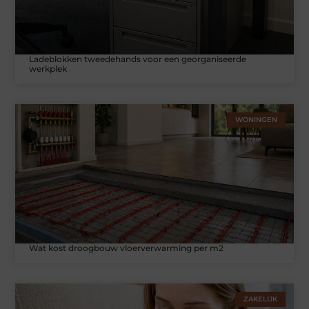
Ladeblokken tweedehands voor een georganiseerde
werkplek
WONINGEN
Wat kost droogbouw vloerverwarming per m2
ZAKELIJK