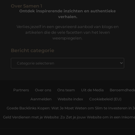
Over Samen 1
Ontdek inspirerende inzichten en authentieke
verhalen.
Verlies jezelf in een gevarieerd aanbod van blogs en
artikelen die de vele facetten van het leven
weerspiegelen.
Bericht categorie
Partners
Over ons
Ons team
Uit de Media
Beroemdhed
Aanmelden
Website index
Cookiebeleid (EU)
Goede Backlinks Kopen: Wat Je Moet Weten om Slim te Investeren in 
Geld Verdienen met je Website: Zo Zet je jouw Website om in een Inko