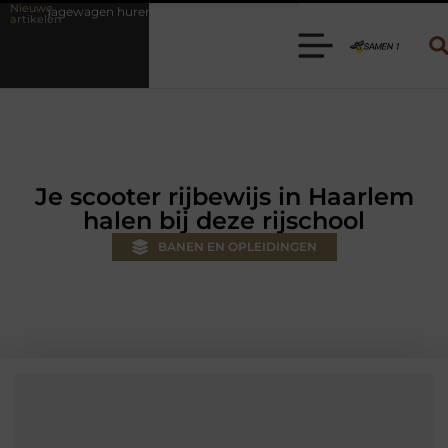
Nieuwe
en? Kies de juiste aanhanger voor jouw klus
Autolift of goederenli
artikelen
Je scooter rijbewijs in Haarlem
halen bij deze rijschool
BANEN EN OPLEIDINGEN