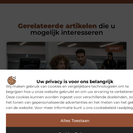
Gerelateerde artikelen
die u
mogelijk interesseren
SPORT
Uw privacy is voor ons belangrijk
Wij maken gebruik van cookies en vergelijkbare technologieën om te
begrijpen hoe u onze website gebruikt en om uw ervaring te verbeteren
Deze cookies kunnen worden ingezet voor verschillende doeleinden, zo
het tonen van gepersonaliseerde advertenties en het meten van het ge
Symbiont360: Innovatieve EMS-training in Utrecht voor een
van de website. Voor meer informatie kunt u ons cookiebeleid raadpleg
effectieve workout
Alles Toestaan
WONINGEN