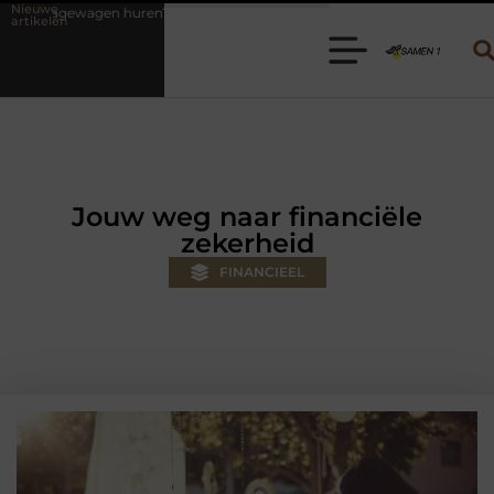
Nieuwe
? Kies de juiste aanhanger voor jouw klus
Autolift of goederenlift
artikelen
Jouw weg naar financiële
zekerheid
FINANCIEEL