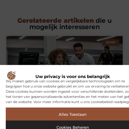
Gerelateerde artikelen
die u
mogelijk interesseren
SPORT
Uw privacy is voor ons belangrijk
Wij maken gebruik van cookies en vergelijkbare technologieën om te
begrijpen hoe u onze website gebruikt en om uw ervaring te verbeteren
Deze cookies kunnen worden ingezet voor verschillende doeleinden, zo
Symbiont360: Innovatieve EMS-training in Utrecht voor een
het tonen van gepersonaliseerde advertenties en het meten van het ge
effectieve workout
van de website. Voor meer informatie kunt u ons cookiebeleid raadpleg
Alles Toestaan
WONINGEN
Cookies Beheren