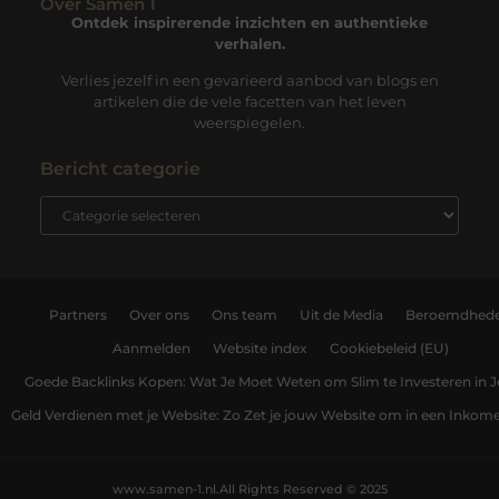
Over Samen 1
Ontdek inspirerende inzichten en authentieke
verhalen.
Verlies jezelf in een gevarieerd aanbod van blogs en
artikelen die de vele facetten van het leven
weerspiegelen.
Bericht categorie
Partners
Over ons
Ons team
Uit de Media
Beroemdhed
Aanmelden
Website index
Cookiebeleid (EU)
Goede Backlinks Kopen: Wat Je Moet Weten om Slim te Investeren in 
Geld Verdienen met je Website: Zo Zet je jouw Website om in een Inko
www.samen-1.nl.
All Rights Reserved © 2025