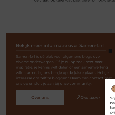
de vraag op tafel wat past beter bij jouw situ
Bekijk meer informatie over Samen-1.nl
Samen-1.nl is dé plek voor algemene blogs over
diverse onderwerpen. Of je nu op zoek bent naar
inspiratie, je kennis wilt delen of een samenwerking
wilt starten, bij ons ben je op de juiste plaats. Heb je
interesse om zelf te bloggen? Neem dan contact met
ons op en sluit je aan bij onze community.
Over ons
Ons team
Wij
hoe
kun
gep