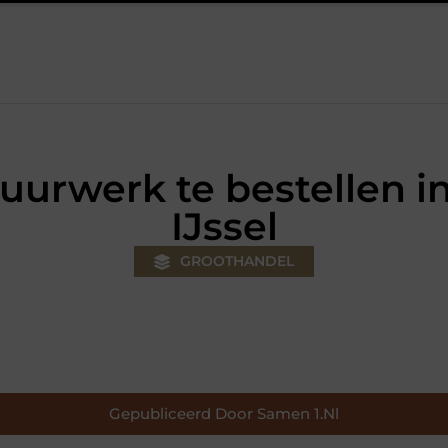
uw klus
Autolift of goederenlift kiezen wat past bij jouw gebou
vuurwerk te bestellen 
IJssel
GROOTHANDEL
Gepubliceerd Door Samen 1.nl