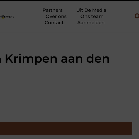
w en gebruik
Uw slaapkamer verbouwen tot rustoase met een gie
Partners
Uit De Media
Over ons
Ons team
Contact
Aanmelden
in Krimpen aan den