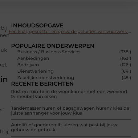
INHOUDSOPGAVE
bij
Een knal, geknetter en gesis: de geluiden van vuurwerk bestellen in Krimpen aan den IJssel
nnen
POPULAIRE ONDERWERPEN
euk
Business / Business Services
(338 )
Aanbiedingen
(163 )
el.
Bedrijven
(126 )
Dienstverlening
(64 )
in
Zakelijke dienstverlening
(45 )
RECENTE BERICHTEN
Rust en ruimte in de woonkamer met een zwevend
tv meubel van eiken
Tandemasser huren of bagagewagen huren? Kies de
en
juiste aanhanger voor jouw klus
Autolift of goederenlift kiezen wat past bij jouw
gebouw en gebruik
 bij