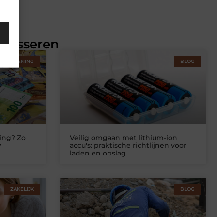
eresseren
STVERLENING
BLOG
ing? Zo
Veilig omgaan met lithium-ion
w
accu's: praktische richtlijnen voor
laden en opslag
ZAKELIJK
BLOG