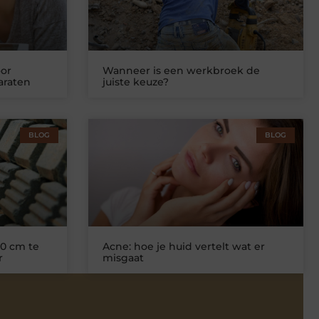
or
Wanneer is een werkbroek de
araten
juiste keuze?
BLOG
BLOG
0 cm te
Acne: hoe je huid vertelt wat er
r
misgaat