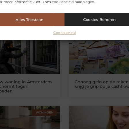
r meer informatie kunt u ons cookiebeleid raadplegen.
Alles Toestaan
Cookies Beheren
erde artikelen
die u mogelijk int
Cookiebeleid
WONINGEN
ZAKELIJKE DIEN
uw woning in Amsterdam
Genoeg geld op de reken
schermt tegen
krijg je grip op je cashflo
loeden
WONINGEN