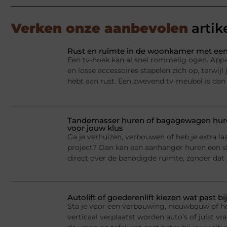
Verken onze aanbevolen
artik
Rust en ruimte in de woonkamer met een
Een tv-hoek kan al snel rommelig ogen. Appa
en losse accessoires stapelen zich op, terwij
hebt aan rust. Een zwevend tv-meubel is dan
Tandemasser huren of bagagewagen huren
voor jouw klus
Ga je verhuizen, verbouwen of heb je extra la
project? Dan kan een aanhanger huren een sl
direct over de benodigde ruimte, zonder dat j
Autolift of goederenlift kiezen wat past 
Sta je voor een verbouwing, nieuwbouw of he
verticaal verplaatst worden auto’s of juist v