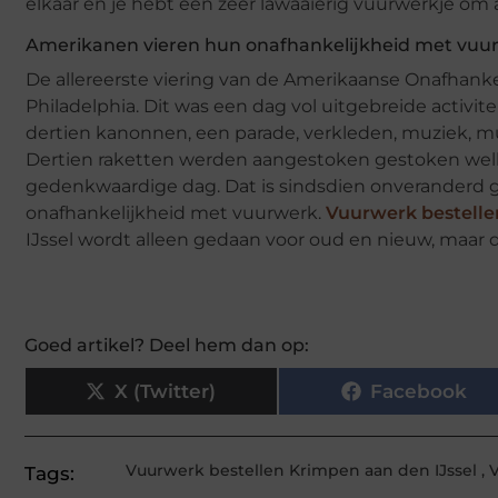
elkaar en je hebt een zeer lawaaierig vuurwerkje om a
Amerikanen vieren hun onafhankelijkheid met vuur
De allereerste viering van de Amerikaanse Onafhanke
Philadelphia. Dit was een dag vol uitgebreide activi
dertien kanonnen, een parade, verkleden, muziek, mus
Dertien raketten werden aangestoken gestoken welk
gedenkwaardige dag. Dat is sindsdien onveranderd ge
onafhankelijkheid met vuurwerk.
Vuurwerk bestelle
IJssel wordt alleen gedaan voor oud en nieuw, maar dat
Goed artikel? Deel hem dan op:
X (Twitter)
Facebook
Vuurwerk bestellen Krimpen aan den IJssel
,
Tags: