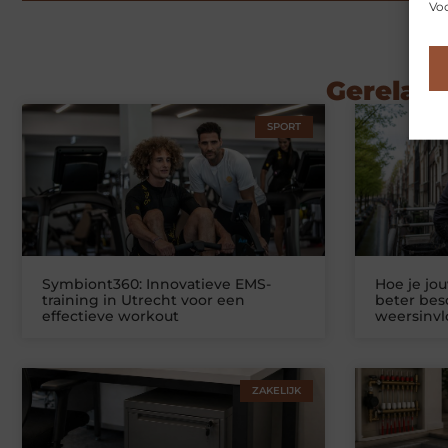
Voo
Gerelate
SPORT
Symbiont360: Innovatieve EMS-
Hoe je jo
training in Utrecht voor een
beter be
effectieve workout
weersinv
ZAKELIJK