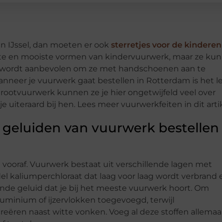
en IJssel, dan moeten er ook
sterretjes voor de kinderen
ukste en mooiste vormen van kindervuurwerk, maar ze ku
at wordt aanbevolen om ze met handschoenen aan te
nneer je vuurwerk gaat bestellen in Rotterdam is het l
 Grootvuurwerk kunnen ze je hier ongetwijfeld veel over
 uiteraard bij hen. Lees meer vuurwerkfeiten in dit artik
e geluiden van vuurwerk bestellen 
vooraf. Vuurwerk bestaat uit verschillende lagen met
l kaliumperchloraat dat laag voor laag wordt verbrand 
itende geluid dat je bij het meeste vuurwerk hoort. Om
luminium of ijzervlokken toegevoegd, terwijl
eëren naast witte vonken. Voeg al deze stoffen allemaal