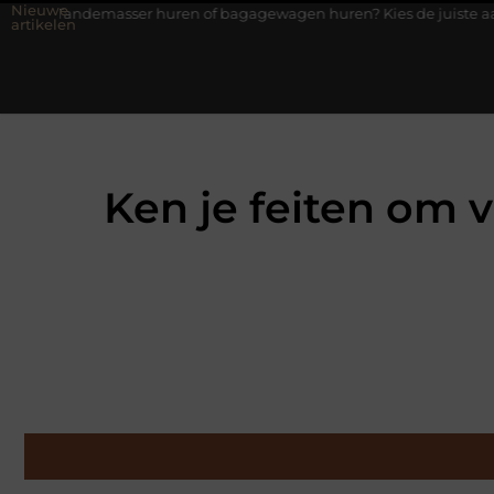
Nieuwe
ser huren of bagagewagen huren? Kies de juiste aanhanger voor jo
artikelen
Ken je feiten om 