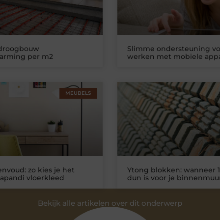
 droogbouw
Slimme ondersteuning vo
warming per m2
werken met mobiele app
MEUBELS
nvoud: zo kies je het
Ytong blokken: wanneer 1
Japandi vloerkleed
dun is voor je binnenmuu
Bekijk alle artikelen over dit onderwerp