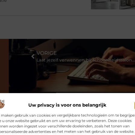
atie
VORIGE
Laat jezelf verwennen bij schoonheidssalon Soest
Uw privacy is voor ons belangrijk
 maken gebruik van cookies en vergelijkbare technologieën om te begrijp
 u onze website gebruikt en om uw ervaring te verbeteren. Deze cookies
nen worden ingezet voor verschillende doeleinden, zoals het tonen van
ersonaliseerde advertenties en het meten van het gebruik van de website.