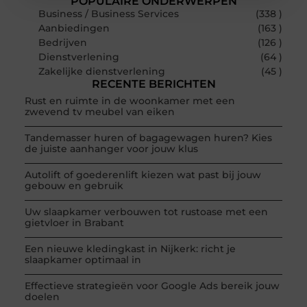
POPULAIRE ONDERWERPEN
Business / Business Services
(338 )
Aanbiedingen
(163 )
Bedrijven
(126 )
Dienstverlening
(64 )
Zakelijke dienstverlening
(45 )
RECENTE BERICHTEN
Rust en ruimte in de woonkamer met een
zwevend tv meubel van eiken
Tandemasser huren of bagagewagen huren? Kies
de juiste aanhanger voor jouw klus
Autolift of goederenlift kiezen wat past bij jouw
gebouw en gebruik
Uw slaapkamer verbouwen tot rustoase met een
gietvloer in Brabant
Een nieuwe kledingkast in Nijkerk: richt je
slaapkamer optimaal in
Effectieve strategieën voor Google Ads bereik jouw
doelen