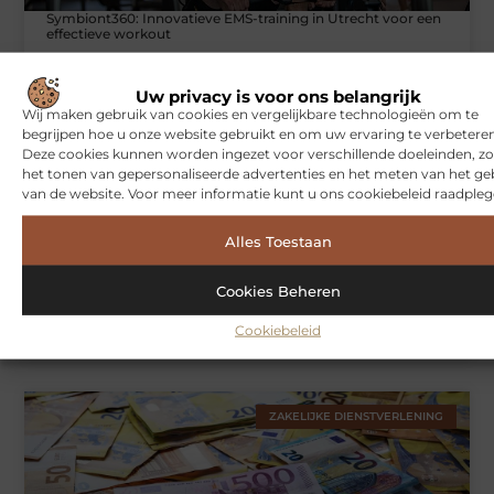
Symbiont360: Innovatieve EMS-training in Utrecht voor een
effectieve workout
Uw privacy is voor ons belangrijk
Wij maken gebruik van cookies en vergelijkbare technologieën om te
WONINGEN
begrijpen hoe u onze website gebruikt en om uw ervaring te verbeteren
Deze cookies kunnen worden ingezet voor verschillende doeleinden, zo
het tonen van gepersonaliseerde advertenties en het meten van het ge
van de website. Voor meer informatie kunt u ons cookiebeleid raadpleg
Alles Toestaan
Cookies Beheren
Hoe je jouw woning in Amsterdam beter beschermt tegen
Cookiebeleid
weersinvloeden
ZAKELIJKE DIENSTVERLENING