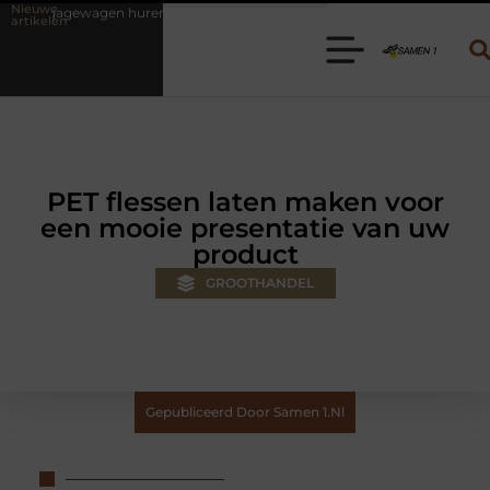
Nieuwe
ren? Kies de juiste aanhanger voor jouw klus
Autolift of goederenl
artikelen
PET flessen laten maken voor
een mooie presentatie van uw
product
GROOTHANDEL
Gepubliceerd Door Samen 1.nl