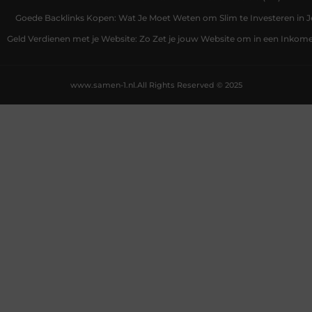
Goede Backlinks Kopen: Wat Je Moet Weten om Slim te Investeren in 
Geld Verdienen met je Website: Zo Zet je jouw Website om in een Inko
www.samen-1.nl.
All Rights Reserved © 2025