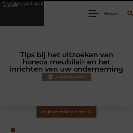
Nieuwe
n? Kies de juiste aanhanger voor jouw klus
Autolift of goederenlift
artikelen
Tips bij het uitzoeken van
horeca meubilair en het
inrichten van uw onderneming
GROOTHANDEL
Gepubliceerd Door Samen 1.nl