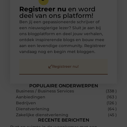
Registreer nu
en word
deel van ons platform!
Ben jij een gepassioneerde schrijver of
een nieuwsgierige lezer? Sluit je aan bij
ons blogplatform en deel jouw verhalen,
ontdek inspirerende blogs en bouw mee
aan een levendige community. Registreer
vandaag nog en begin met bloggen.
Registreer nu!
POPULAIRE ONDERWERPEN
Business / Business Services
(338 )
Aanbiedingen
(163 )
Bedrijven
(126 )
Dienstverlening
(64 )
Zakelijke dienstverlening
(45 )
RECENTE BERICHTEN
Rust en ruimte in de woonkamer met een