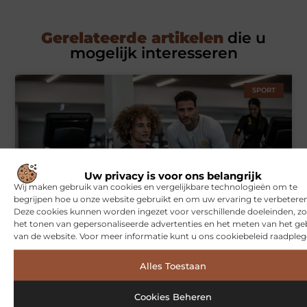
Gerelateerde artikelen
die u
mogelijk interesseren
SPORT
Uw privacy is voor ons belangrijk
Wij maken gebruik van cookies en vergelijkbare technologieën om te
begrijpen hoe u onze website gebruikt en om uw ervaring te verbeteren
Deze cookies kunnen worden ingezet voor verschillende doeleinden, zo
Symbiont360: Innovatieve EMS-training in Utrecht voor een
het tonen van gepersonaliseerde advertenties en het meten van het ge
effectieve workout
van de website. Voor meer informatie kunt u ons cookiebeleid raadpleg
Alles Toestaan
WONINGEN
Cookies Beheren