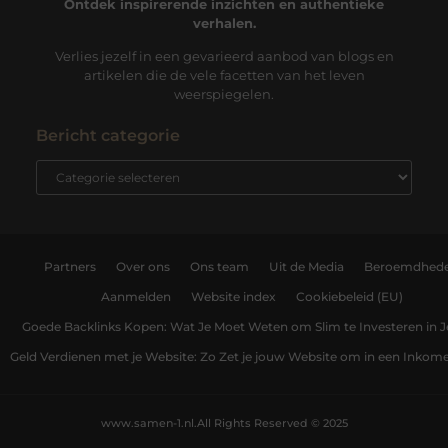
Ontdek inspirerende inzichten en authentieke
verhalen.
Verlies jezelf in een gevarieerd aanbod van blogs en
artikelen die de vele facetten van het leven
weerspiegelen.
Bericht categorie
Partners
Over ons
Ons team
Uit de Media
Beroemdhed
Aanmelden
Website index
Cookiebeleid (EU)
Goede Backlinks Kopen: Wat Je Moet Weten om Slim te Investeren in 
Geld Verdienen met je Website: Zo Zet je jouw Website om in een Inko
www.samen-1.nl.
All Rights Reserved © 2025