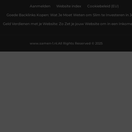
Aanmelden
Website index
Cookiebeleid (EU)
Goede Backlinks Kopen: Wat Je Moet Weten om Slim te Investeren in 
Geld Verdienen met je Website: Zo Zet je jouw Website om in een Inko
www.samen-1.nl.
All Rights Reserved © 2025