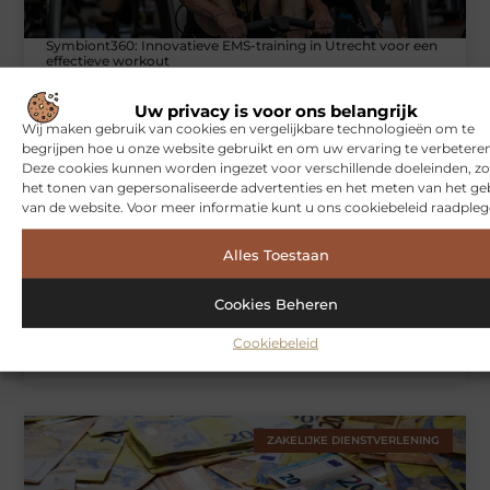
Symbiont360: Innovatieve EMS-training in Utrecht voor een
effectieve workout
Uw privacy is voor ons belangrijk
Wij maken gebruik van cookies en vergelijkbare technologieën om te
WONINGEN
begrijpen hoe u onze website gebruikt en om uw ervaring te verbeteren
Deze cookies kunnen worden ingezet voor verschillende doeleinden, zo
het tonen van gepersonaliseerde advertenties en het meten van het ge
van de website. Voor meer informatie kunt u ons cookiebeleid raadpleg
Alles Toestaan
Cookies Beheren
Cookiebeleid
Hoe je jouw woning in Amsterdam beter beschermt tegen
weersinvloeden
ZAKELIJKE DIENSTVERLENING