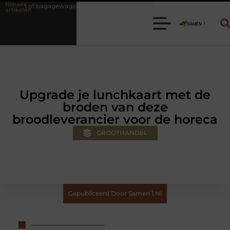
Nieuwe
gewagen huren? Kies de juiste aanhanger voor jouw klus
Autolift of
artikelen
Upgrade je lunchkaart met de
broden van deze
broodleverancier voor de horeca
GROOTHANDEL
Gepubliceerd Door Samen 1.nl