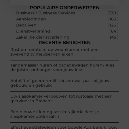
POPULAIRE ONDERWERPEN
Business / Business Services
(338 )
Aanbiedingen
(163 )
Bedrijven
(126 )
Dienstverlening
(64 )
Zakelijke dienstverlening
(45 )
RECENTE BERICHTEN
Rust en ruimte in de woonkamer met een
zwevend tv meubel van eiken
Tandemasser huren of bagagewagen huren? Kies
de juiste aanhanger voor jouw klus
Autolift of goederenlift kiezen wat past bij jouw
gebouw en gebruik
Uw slaapkamer verbouwen tot rustoase met een
gietvloer in Brabant
Een nieuwe kledingkast in Nijkerk: richt je
slaapkamer optimaal in
Effectieve strategieën voor Google Ads bereik jouw