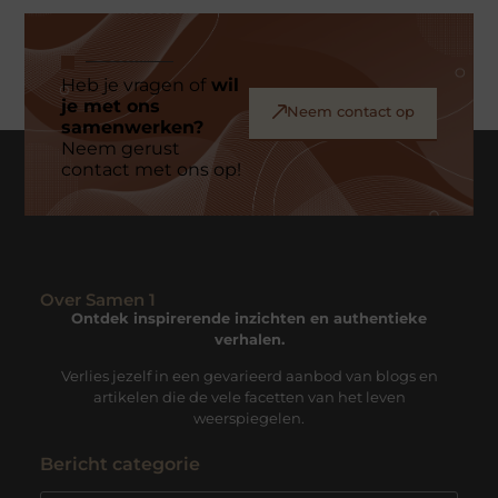
Heb je vragen of
wil
je met ons
Neem contact op
samenwerken?
Neem gerust
contact met ons op!
Over Samen 1
Ontdek inspirerende inzichten en authentieke
verhalen.
Verlies jezelf in een gevarieerd aanbod van blogs en
artikelen die de vele facetten van het leven
weerspiegelen.
Bericht categorie