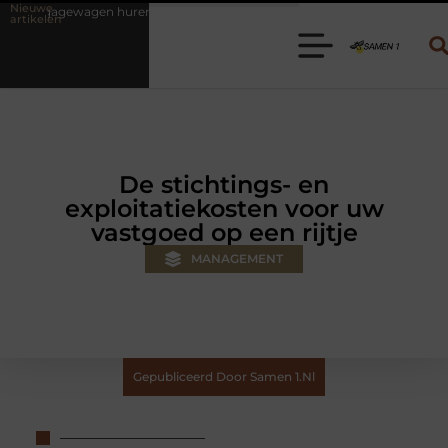
Nieuwe
huren? Kies de juiste aanhanger voor jouw klus
Autolift of goedere
artikelen
De stichtings- en
exploitatiekosten voor uw
vastgoed op een rijtje
MANAGEMENT
Gepubliceerd Door Samen 1.nl