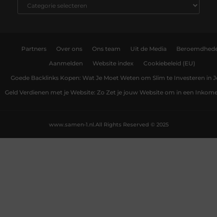
Partners
Over ons
Ons team
Uit de Media
Beroemdhed
Aanmelden
Website index
Cookiebeleid (EU)
Goede Backlinks Kopen: Wat Je Moet Weten om Slim te Investeren in 
Geld Verdienen met je Website: Zo Zet je jouw Website om in een Inko
www.samen-1.nl.
All Rights Reserved © 2025