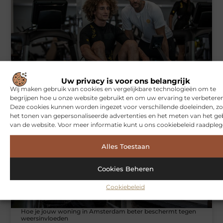
Symbiont360: Innovatieve EMS-training in Utrecht voor een
Uw privacy is voor ons belangrijk
effectieve workout
Wij maken gebruik van cookies en vergelijkbare technologieën om te
begrijpen hoe u onze website gebruikt en om uw ervaring te verbeteren
Deze cookies kunnen worden ingezet voor verschillende doeleinden, zo
het tonen van gepersonaliseerde advertenties en het meten van het ge
WONINGEN
van de website. Voor meer informatie kunt u ons cookiebeleid raadpleg
Alles Toestaan
Cookies Beheren
Cookiebeleid
Hoe je jouw woning in Amsterdam beter beschermt tegen
weersinvloeden