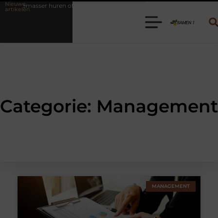
Nieuwe
ndemasser huren of bagagewagen huren? Kies de juiste aanhanger voor jo
artikelen
Categorie: Management
MANAGEMENT