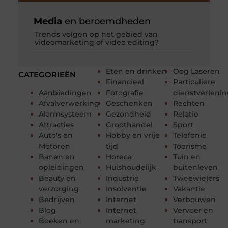
Media
en beroemdheden
Trends volgen op het gebied van
videomarketing of video editing?
Eten en drinken
Oog Laseren
CATEGORIEËN
Financieel
Particuliere
Aanbiedingen
Fotografie
dienstverleni
Afvalverwerking
Geschenken
Rechten
Alarmsysteem
Gezondheid
Relatie
Attracties
Groothandel
Sport
Auto's en
Hobby en vrije
Telefonie
Motoren
tijd
Toerisme
Banen en
Horeca
Tuin en
opleidingen
Huishoudelijk
buitenleven
Beauty en
Industrie
Tweewielers
verzorging
Insolventie
Vakantie
Bedrijven
Internet
Verbouwen
Blog
Internet
Vervoer en
Boeken en
marketing
transport