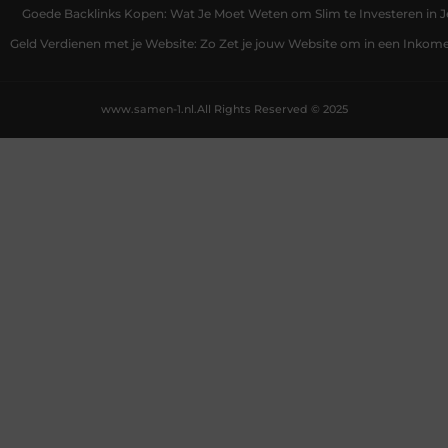
Goede Backlinks Kopen: Wat Je Moet Weten om Slim te Investeren in 
Geld Verdienen met je Website: Zo Zet je jouw Website om in een Inko
www.samen-1.nl.
All Rights Reserved © 2025