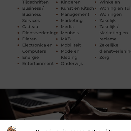
Tijdschriften
Kinderen
Winkelen
Business /
Kunst en Kitsch
Woning en Tui
Business
Management
Woningen
Services
Marketing
Zakelijk
Cadeau
Media
Zakelijk /
Dienstverlening
Meubels
Marketing en
Dieren
MKB
reclame
Electronica en
Mobiliteit
Zakelijke
Computers
Mode en
dienstverleni
Energie
Kleding
Zorg
Entertainment
Onderwijs