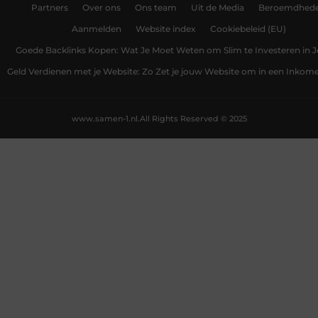
Partners
Over ons
Ons team
Uit de Media
Beroemdhed
Aanmelden
Website index
Cookiebeleid (EU)
Goede Backlinks Kopen: Wat Je Moet Weten om Slim te Investeren in 
Geld Verdienen met je Website: Zo Zet je jouw Website om in een Inko
www.samen-1.nl.
All Rights Reserved © 2025