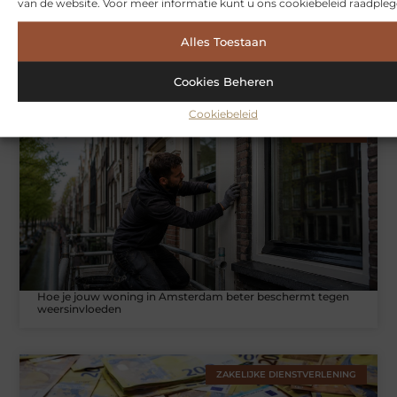
van de website. Voor meer informatie kunt u ons cookiebeleid raadpleg
Alles Toestaan
Symbiont360: Innovatieve EMS-training in Utrecht voor een
effectieve workout
Cookies Beheren
Cookiebeleid
WONINGEN
Hoe je jouw woning in Amsterdam beter beschermt tegen
weersinvloeden
ZAKELIJKE DIENSTVERLENING