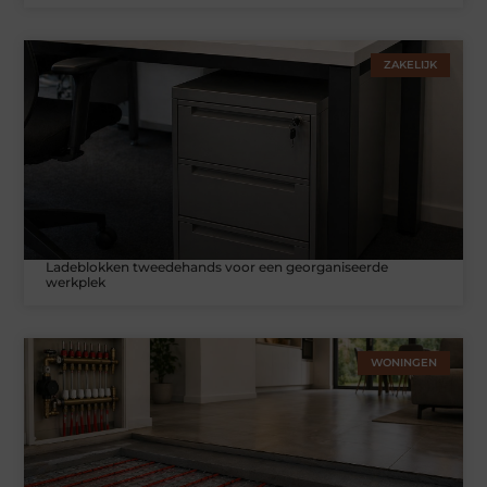
ZAKELIJK
Ladeblokken tweedehands voor een georganiseerde
werkplek
WONINGEN