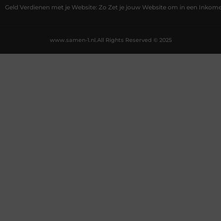
Geld Verdienen met je Website: Zo Zet je jouw Website om in een Inko
www.samen-1.nl.
All Rights Reserved © 2025