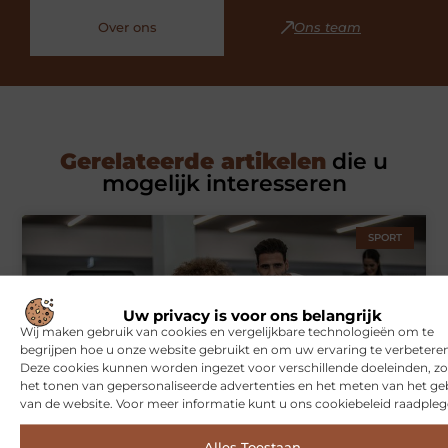
Over ons
Ons team
Gerelateerde artikelen
die u
mogelijk interesseren
SPORT
Uw privacy is voor ons belangrijk
Wij maken gebruik van cookies en vergelijkbare technologieën om te
begrijpen hoe u onze website gebruikt en om uw ervaring te verbeteren
Deze cookies kunnen worden ingezet voor verschillende doeleinden, zo
het tonen van gepersonaliseerde advertenties en het meten van het ge
van de website. Voor meer informatie kunt u ons cookiebeleid raadpleg
Symbiont360: Innovatieve EMS-training in Utrecht voor een
effectieve workout
Alles Toestaan