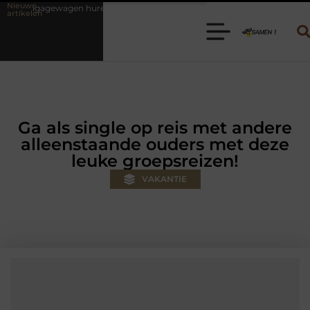
Nieuwe
ren? Kies de juiste aanhanger voor jouw klus
Autolift of goederenl
artikelen
Ga als single op reis met andere
alleenstaande ouders met deze
leuke groepsreizen!
VAKANTIE