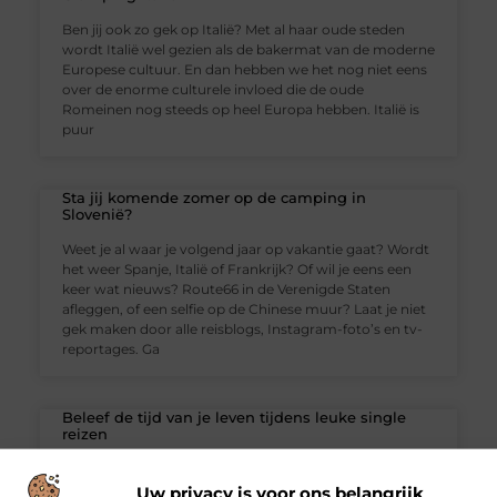
Ben jij ook zo gek op Italië? Met al haar oude steden
wordt Italië wel gezien als de bakermat van de moderne
Europese cultuur. En dan hebben we het nog niet eens
over de enorme culturele invloed die de oude
Romeinen nog steeds op heel Europa hebben. Italië is
puur
Sta jij komende zomer op de camping in
Slovenië?
Weet je al waar je volgend jaar op vakantie gaat? Wordt
het weer Spanje, Italië of Frankrijk? Of wil je eens een
keer wat nieuws? Route66 in de Verenigde Staten
afleggen, of een selfie op de Chinese muur? Laat je niet
gek maken door alle reisblogs, Instagram-foto’s en tv-
reportages. Ga
Beleef de tijd van je leven tijdens leuke single
reizen
Heb jij wel eens gehoord van het fenomeen ‘single
reizen’? Speciaal voor singles worden er groepsreizen
Uw privacy is voor ons belangrijk