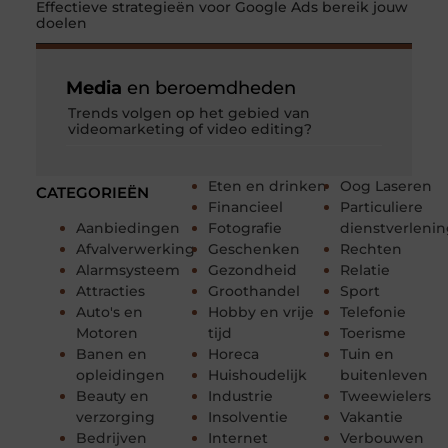
Effectieve strategieën voor Google Ads bereik jouw
doelen
Media
en beroemdheden
Trends volgen op het gebied van
videomarketing of video editing?
Eten en drinken
Oog Laseren
CATEGORIEËN
Financieel
Particuliere
Aanbiedingen
Fotografie
dienstverleni
Afvalverwerking
Geschenken
Rechten
Alarmsysteem
Gezondheid
Relatie
Attracties
Groothandel
Sport
Auto's en
Hobby en vrije
Telefonie
Motoren
tijd
Toerisme
Banen en
Horeca
Tuin en
opleidingen
Huishoudelijk
buitenleven
Beauty en
Industrie
Tweewielers
verzorging
Insolventie
Vakantie
Bedrijven
Internet
Verbouwen