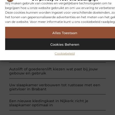
georganiseerd. Tijdens deze single reizen, waar
Wij maken gebruik van cookies en vergelijkbare technologieën om te
natuurlijk alleen maar singles op meegaan, leer je veel
begrijpen hoe u onze website gebruikt en om uw ervaring te verbeteren
nieuwe mensen kennen en kun je allerlei leuke
Deze cookies kunnen worden ingezet voor verschillende doeleinden, zo
activiteiten en excursies ondernemen. Tegelijkertijd is er
het tonen van gepersonaliseerde advertenties en het meten van het ge
ook veel ruimte voor
van de website. Voor meer informatie kunt u ons cookiebeleid raadpleg
RECENTE BERICHTEN
Alles Toestaan
Rust en ruimte in de woonkamer met een
zwevend tv meubel van eiken
Cookies Beheren
Tandemasser huren of bagagewagen huren? Kies
Cookiebeleid
de juiste aanhanger voor jouw klus
Autolift of goederenlift kiezen wat past bij jouw
gebouw en gebruik
Uw slaapkamer verbouwen tot rustoase met een
gietvloer in Brabant
Een nieuwe kledingkast in Nijkerk: richt je
slaapkamer optimaal in