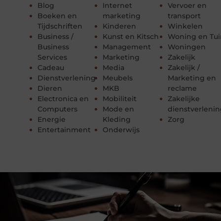
Blog
Internet
Vervoer en
Boeken en
marketing
transport
Tijdschriften
Kinderen
Winkelen
Business /
Kunst en Kitsch
Woning en Tui
Business
Management
Woningen
Services
Marketing
Zakelijk
Cadeau
Media
Zakelijk /
Dienstverlening
Meubels
Marketing en
Dieren
MKB
reclame
Electronica en
Mobiliteit
Zakelijke
Computers
Mode en
dienstverleni
Energie
Kleding
Zorg
Entertainment
Onderwijs