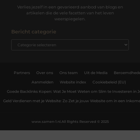
Verlies jezelf in een gevarieerd aanbod van blogs en
artikelen die de vele facetten van het leven
weerspiegelen.
Bericht categorie
Partners
Over ons
Ons team
Uit de Media
Beroemdhed
Aanmelden
Website index
Cookiebeleid (EU)
Goede Backlinks Kopen: Wat Je Moet Weten om Slim te Investeren in 
Geld Verdienen met je Website: Zo Zet je jouw Website om in een Inko
www.samen-1.nl.
All Rights Reserved © 2025