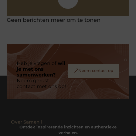
Geen berichten meer om te tonen
Heb je vragen of
wil
je met ons
Neem contact op
samenwerken?
Neem gerust
contact met ons op!
Over Samen 1
Ontdek inspirerende inzichten en authentieke
verhalen.