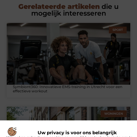
Gerelateerde artikelen
die u
mogelijk interesseren
SPORT
Symbiont360: Innovatieve EMS-training in Utrecht voor een
effectieve workout
WONINGEN
Uw privacy is voor ons belangrijk