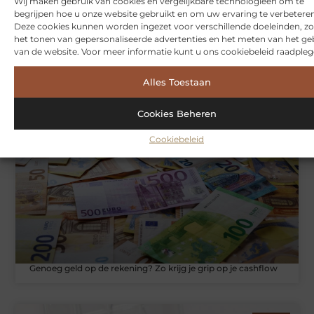
Wij maken gebruik van cookies en vergelijkbare technologieën om te
begrijpen hoe u onze website gebruikt en om uw ervaring te verbeteren
Deze cookies kunnen worden ingezet voor verschillende doeleinden, zo
het tonen van gepersonaliseerde advertenties en het meten van het ge
van de website. Voor meer informatie kunt u ons cookiebeleid raadpleg
Hoe je jouw woning in Amsterdam beter beschermt tegen
Alles Toestaan
weersinvloeden
Cookies Beheren
ZAKELIJKE DIENSTVERLENING
Cookiebeleid
Genoeg geld op de rekening? Zo krijg je grip op je cashflow