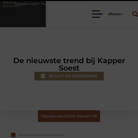
Nieuwe
huren? Kies de juiste aanhanger voor jouw klus
Autolift of goedere
artikelen
De nieuwste trend bij Kapper
Soest
BEAUTY EN VERZORGING
Gepubliceerd Door Samen 1.nl