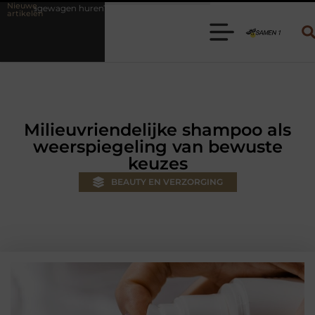
Nieuwe
n? Kies de juiste aanhanger voor jouw klus
Autolift of goederenlif
artikelen
Milieuvriendelijke shampoo als
weerspiegeling van bewuste
keuzes
BEAUTY EN VERZORGING