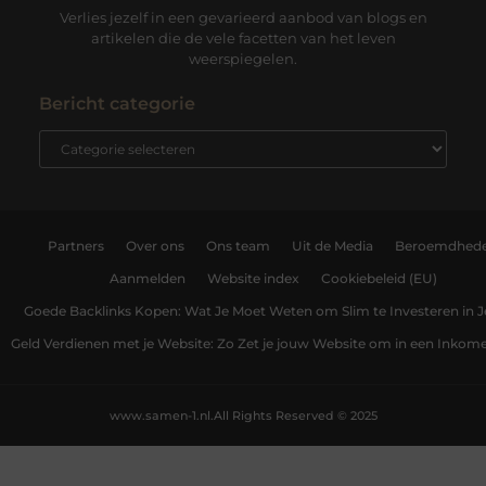
Verlies jezelf in een gevarieerd aanbod van blogs en
artikelen die de vele facetten van het leven
weerspiegelen.
Bericht categorie
Partners
Over ons
Ons team
Uit de Media
Beroemdhed
Aanmelden
Website index
Cookiebeleid (EU)
Goede Backlinks Kopen: Wat Je Moet Weten om Slim te Investeren in 
Geld Verdienen met je Website: Zo Zet je jouw Website om in een Inko
www.samen-1.nl.
All Rights Reserved © 2025