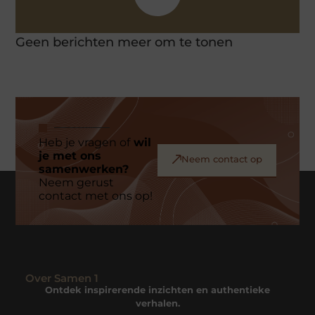
Geen berichten meer om te tonen
Heb je vragen of
wil
je met ons
Neem contact op
samenwerken?
Neem gerust
contact met ons op!
Over Samen 1
Ontdek inspirerende inzichten en authentieke
verhalen.