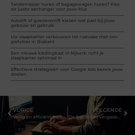
Tandemasser huren of bagagewagen huren? Kies
de juiste aanhanger voor jouw klus
Autolift of goederenlift kiezen wat past bij jouw
gebouw en gebruik
Uw slaapkamer verbouwen tot rustoase met een
gietvloer in Brabant
Een nieuwe kledingkast in Nijkerk: richt je
slaapkamer optimaal in
Effectieve strategieën voor Google Ads bereik jouw
doelen
VORIGE
VOLGENDE
Veilig en efficiënt asbest verpakken met grote zakken
De 5 grootste vergadervalstrikken (en hoe je ze vermijdt)