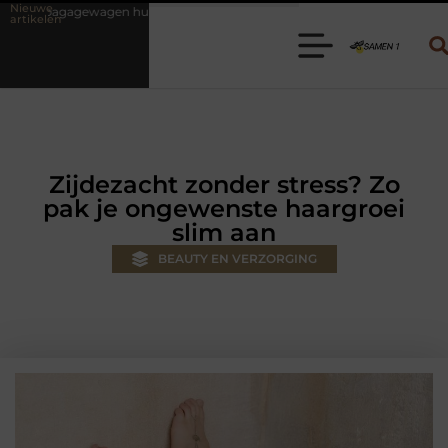
Nieuwe
ren? Kies de juiste aanhanger voor jouw klus
Autolift of goederenl
artikelen
Zijdezacht zonder stress? Zo
pak je ongewenste haargroei
slim aan
BEAUTY EN VERZORGING