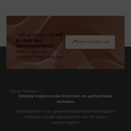
Heb je vragen of
wil
je met ons
Neem contact op
samenwerken?
Neem gerust
contact met ons op!
Over Samen 1
Ontdek inspirerende inzichten en authentieke
verhalen.
Verlies jezelf in een gevarieerd aanbod van blogs en
artikelen die de vele facetten van het leven
weerspiegelen.