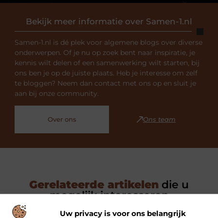
Bekijk meer informatie over Samen-1.nl
Samen-1.nl is dé plek voor algemene blogs over diverse
onderwerpen. Of je nu op zoek bent naar inspiratie, je
kennis wilt delen of een samenwerking wilt starten, bij
ons ben je op de juiste plaats. Heb je interesse om zelf
te bloggen? Neem dan contact met ons op en sluit je
aan bij onze community.
Over ons
Ons team
Gerelateerde artikelen
die u
mogelijk interesseren
Uw privacy is voor ons belangrijk