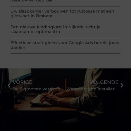
Uw slaapkamer verbouwen tot rustoase met een
gietvloer in Brabant
Een nieuwe kledingkast in Nijkerk: richt je
slaapkamer optimaal in
Effectieve strategieën voor Google Ads bereik jouw
doelen
VORIGE
VOLGENDE
De 5 grootste vergadervalstrikken (en hoe je ze vermijdt)
Warmtepomp installeren in Friesland? Slim, duurzaam én toekomstgericht