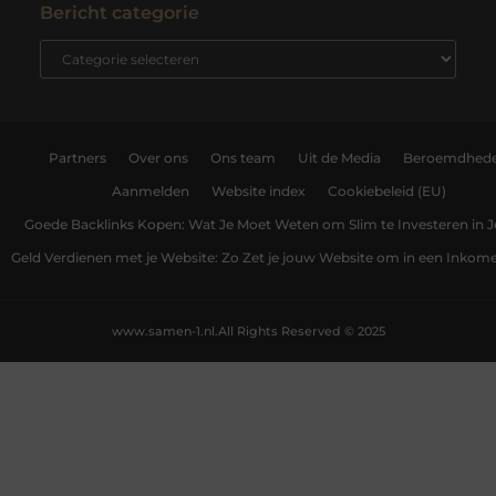
Bericht categorie
Partners
Over ons
Ons team
Uit de Media
Beroemdhed
Aanmelden
Website index
Cookiebeleid (EU)
Goede Backlinks Kopen: Wat Je Moet Weten om Slim te Investeren in 
Geld Verdienen met je Website: Zo Zet je jouw Website om in een Inko
www.samen-1.nl.
All Rights Reserved © 2025