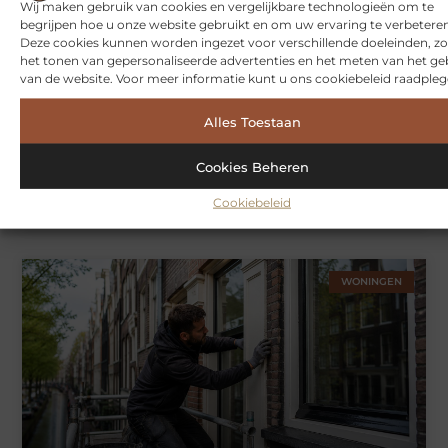
Wij maken gebruik van cookies en vergelijkbare technologieën om te
SPORT
begrijpen hoe u onze website gebruikt en om uw ervaring te verbeteren
Deze cookies kunnen worden ingezet voor verschillende doeleinden, zo
het tonen van gepersonaliseerde advertenties en het meten van het ge
van de website. Voor meer informatie kunt u ons cookiebeleid raadpleg
Alles Toestaan
Cookies Beheren
Symbiont360: Innovatieve EMS-training in Utrecht voor een
Cookiebeleid
effectieve workout
WONINGEN