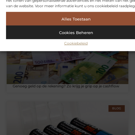
het tonen van gepersonaliseerde advertenties en het meten van het ge
Hoe je jouw woning in Amsterdam beter beschermt tegen
van de website. Voor meer informatie kunt u ons cookiebeleid raadpleg
weersinvloeden
Alles Toestaan
ZAKELIJKE DIENSTVERLENING
Cookies Beheren
Cookiebeleid
Genoeg geld op de rekening? Zo krijg je grip op je cashflow
BLOG