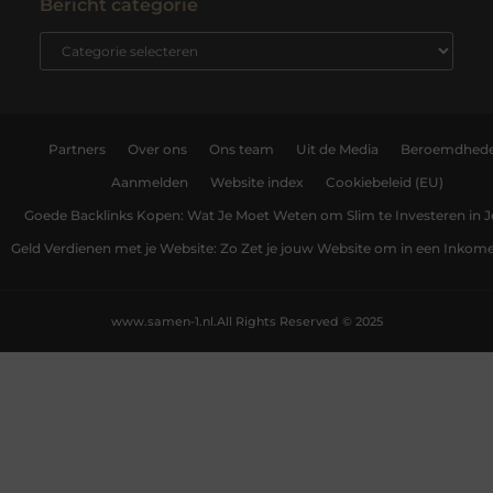
Bericht categorie
Partners
Over ons
Ons team
Uit de Media
Beroemdhed
Aanmelden
Website index
Cookiebeleid (EU)
Goede Backlinks Kopen: Wat Je Moet Weten om Slim te Investeren in 
Geld Verdienen met je Website: Zo Zet je jouw Website om in een Inko
www.samen-1.nl.
All Rights Reserved © 2025