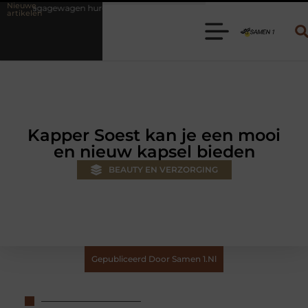
Nieuwe
huren? Kies de juiste aanhanger voor jouw klus
Autolift of goedere
artikelen
Kapper Soest kan je een mooi
en nieuw kapsel bieden
BEAUTY EN VERZORGING
Gepubliceerd Door Samen 1.nl