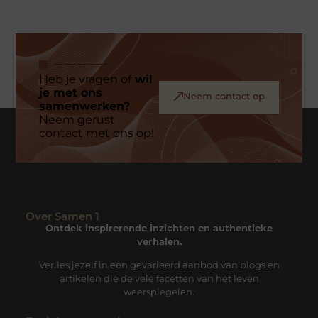
Heb je vragen of
wil
je met ons
Neem contact op
samenwerken?
Neem gerust
contact met ons op!
Over Samen 1
Ontdek inspirerende inzichten en authentieke
verhalen.
Verlies jezelf in een gevarieerd aanbod van blogs en
artikelen die de vele facetten van het leven
weerspiegelen.