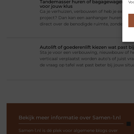
Tandemasser huren of bagagewagen huren
Voo
voor jouw klus
Ga je verhuizen, verbouwen of heb je extra la
project? Dan kan een aanhanger huren een sl
direct over de benodigde ruimte, zonder dat j
Autolift of goederenlift kiezen wat past 
Sta je voor een verbouwing, nieuwbouw of he
verticaal verplaatst worden auto’s of juist v
de vraag op tafel wat past beter bij jouw situ
Bekijk meer informatie over Samen-1.nl
Samen-1.nl is dé plek voor algemene blogs over