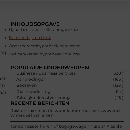
INHOUDSOPGAVE
Hypotheek voor zelfstandige zzper
Bereken bij een bank
.
Ondernemershypotheek berekenen
ers.
Zelf berekenen hypotheek voor zzp
POPULAIRE ONDERWERPEN
Business / Business Services
(338 )
oor
Aanbiedingen
(163 )
een
Bedrijven
(126 )
Dienstverlening
(64 )
aar
Zakelijke dienstverlening
(45 )
RECENTE BERICHTEN
Rust en ruimte in de woonkamer met een zwevend
tv meubel van eiken
Tandemasser huren of bagagewagen huren? Kies de