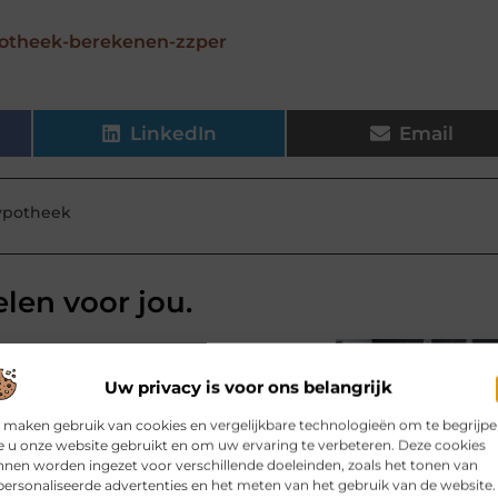
potheek-berekenen-zzper
LinkedIn
Email
ypotheek
elen voor jou.
 zwevend tv meubel van eiken
ratuur, kabels, afstandsbedieningen
Uw privacy is voor ons belangrijk
l je juist in de woonkamer behoefte
 een slimme oplossing: het
 maken gebruik van cookies en vergelijkbare technologieën om te begrijp
 u onze website gebruikt en om uw ervaring te verbeteren. Deze cookies
nen worden ingezet voor verschillende doeleinden, zoals het tonen van
ersonaliseerde advertenties en het meten van het gebruik van de website.