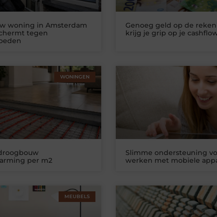
uw woning in Amsterdam
Genoeg geld op de reken
schermt tegen
krijg je grip op je cashflo
loeden
WONINGEN
 droogbouw
Slimme ondersteuning vo
warming per m2
werken met mobiele app
MEUBELS