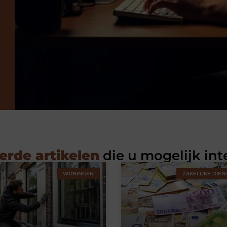
erde artikelen
die u mogelijk int
WONINGEN
ZAKELIJKE DIEN