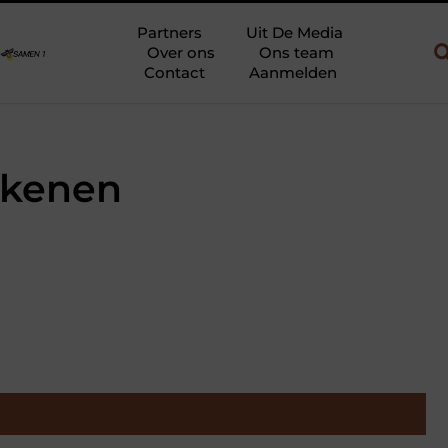
 en gebruik
Uw slaapkamer verbouwen tot rustoase met een giet
Partners
Uit De Media
Over ons
Ons team
Contact
Aanmelden
ekenen