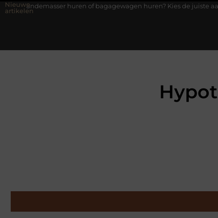
Nieuwe
er huren of bagagewagen huren? Kies de juiste aanhanger voor jo
artikelen
Hypot