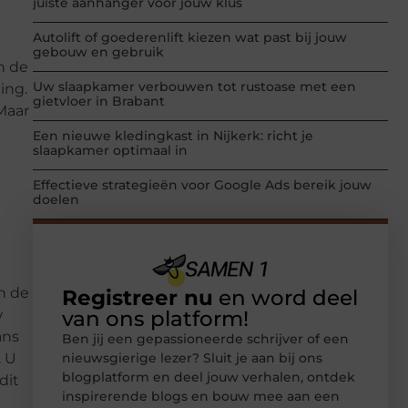
juiste aanhanger voor jouw klus
Autolift of goederenlift kiezen wat past bij jouw
gebouw en gebruik
n de
Uw slaapkamer verbouwen tot rustoase met een
ing.
gietvloer in Brabant
Maar
Een nieuwe kledingkast in Nijkerk: richt je
slaapkamer optimaal in
Effectieve strategieën voor Google Ads bereik jouw
doelen
n de
Registreer nu
en word deel
van ons platform!
w
ans
Ben jij een gepassioneerde schrijver of een
nieuwsgierige lezer? Sluit je aan bij ons
. U
blogplatform en deel jouw verhalen, ontdek
dit
inspirerende blogs en bouw mee aan een