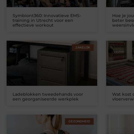
Symbiont360: Innovatieve EMS-
Hoe je jo
training in Utrecht voor een
beter be
effectieve workout
weersinv
ZAKELIJK
Ladeblokken tweedehands voor
Wat kost
een georganiseerde werkplek
vloerver
GEZONDHEID