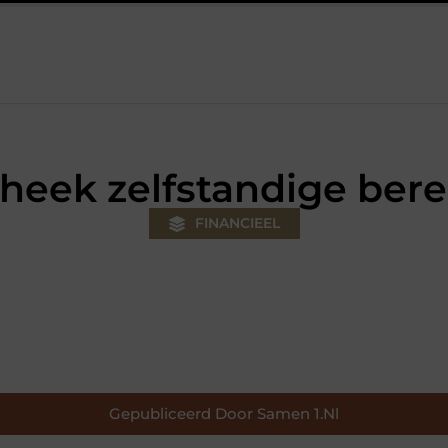
uw klus
Autolift of goederenlift kiezen wat past bij jouw gebouw
heek zelfstandige ber
FINANCIEEL
Gepubliceerd Door Samen 1.nl