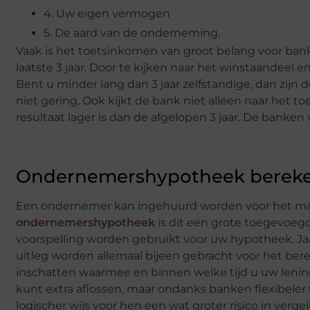
4. Uw eigen vermogen
5. De aard van de onderneming.
Vaak is het toetsinkomen van groot belang voor ba
laatste 3 jaar. Door te kijken naar het winstaandeel 
Bent u minder lang dan 3 jaar zelfstandige, dan zijn
niet gering. Ook kijkt de bank niet alleen naar het to
resultaat lager is dan de afgelopen 3 jaar. De banken wi
Ondernemershypotheek berek
Een ondernemer kan ingehuurd worden voor het ma
ondernemershypotheek
is dit een grote toegevoegde
voorspelling worden gebruikt voor uw hypotheek. Ja
uitleg worden allemaal bijeen gebracht voor het be
inschatten waarmee en binnen welke tijd u uw lenin
kunt extra aflossen, maar ondanks banken flexibele
logischer wijs voor hen een wat groter risico in verg