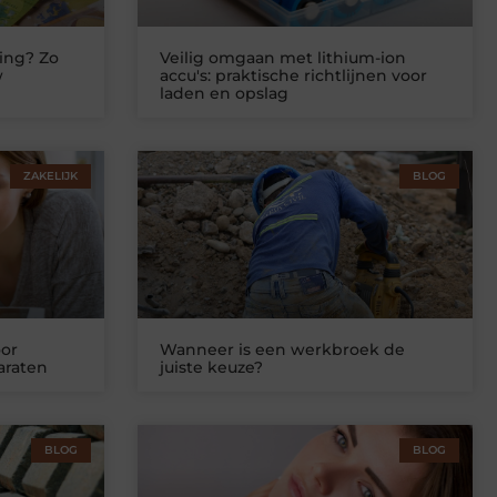
ing? Zo
Veilig omgaan met lithium-ion
w
accu's: praktische richtlijnen voor
laden en opslag
ZAKELIJK
BLOG
or
Wanneer is een werkbroek de
araten
juiste keuze?
BLOG
BLOG