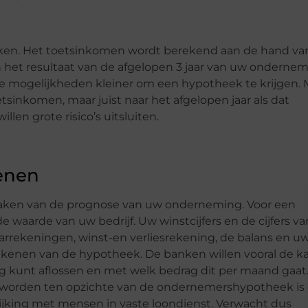
nken. Het toetsinkomen wordt berekend aan de hand va
en het resultaat van de afgelopen 3 jaar van uw ondernem
 de mogelijkheden kleiner om een hypotheek te krijgen. 
etsinkomen, maar juist naar het afgelopen jaar als dat
llen grote risico’s uitsluiten.
enen
ken van de prognose van uw onderneming. Voor een
 waarde van uw bedrijf. Uw winstcijfers en de cijfers va
arrekeningen, winst-en verliesrekening, de balans en u
rekenen van de hypotheek. De banken willen vooral de k
g kunt aflossen en met welk bedrag dit per maand gaat
r worden ten opzichte van de ondernemershypotheek is 
elijking met mensen in vaste loondienst. Verwacht dus