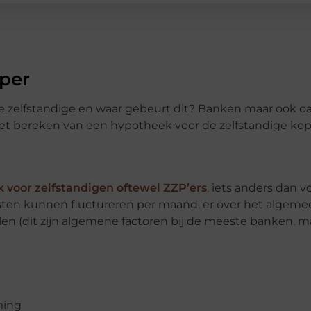
zper
 zelfstandige en waar gebeurt dit? Banken maar ook oa
 het bereken van een hypotheek voor de zelfstandige kop
 voor zelfstandigen oftewel ZZP’ers
, iets anders dan v
msten kunnen fluctureren per maand, er over het algem
len (dit zijn algemene factoren bij de meeste banken, m
ming