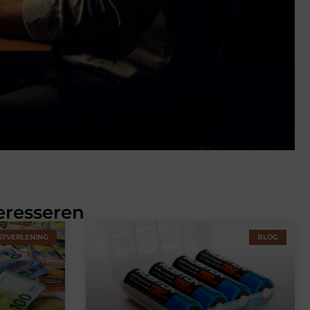
eresseren
STVERLENING
BLOG