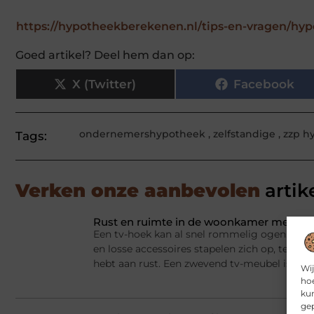
https://hypotheekberekenen.nl/tips-en-vragen/hy
Goed artikel? Deel hem dan op:
X (Twitter)
Facebook
ondernemershypotheek
,
zelfstandige
,
zzp h
Tags:
Verken onze aanbevolen
artik
Rust en ruimte in de woonkamer met een
Een tv-hoek kan al snel rommelig ogen. Appa
en losse accessoires stapelen zich op, terwij
hebt aan rust. Een zwevend tv-meubel is dan
Wij
hoe
kun
gep