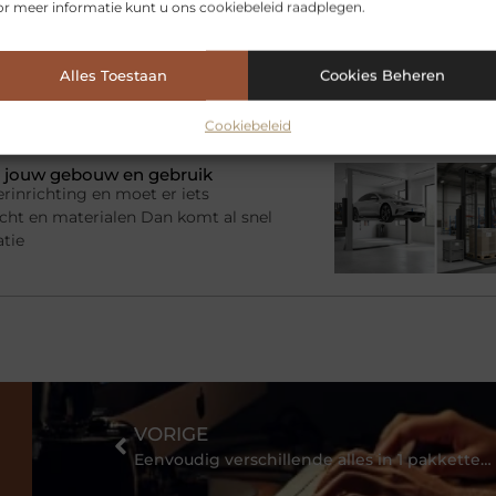
? Kies de juiste aanhanger
r meer informatie kunt u ons cookiebeleid raadplegen.
adruimte nodig voor een tijdelijk
imme oplossing zijn. Je beschikt
Alles Toestaan
Cookies Beheren
e zelf een
Cookiebeleid
bij jouw gebouw en gebruik
rinrichting en moet er iets
racht en materialen Dan komt al snel
atie
VORIGE
Eenvoudig verschillende alles in 1 pakketten vergelijken