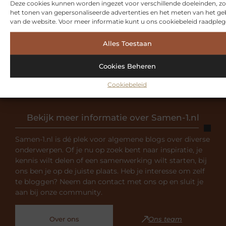
Deze cookies kunnen worden ingezet voor verschillende doeleinden, zo
VORIGE
VOLGENDE
het tonen van gepersonaliseerde advertenties en het meten van het ge
van de website. Voor meer informatie kunt u ons cookiebeleid raadpleg
Een 3D animatie laten maken? Zo werkt het.
Hoe je jouw huis af kunt stylen met de mooiste binnendeuren
Alles Toestaan
Cookies Beheren
Cookiebeleid
Bekijk meer informatie over Samen-1.nl
Samen-1.nl is dé plek voor algemene blogs over diverse
onderwerpen. Of je nu op zoek bent naar inspiratie, je
kennis wilt delen of een samenwerking wilt starten, bij
ons ben je op de juiste plaats. Heb je interesse om zelf
te bloggen? Neem dan contact met ons op en sluit je
aan bij onze community.
Over ons
Ons team