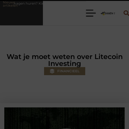
Nieuwe
 de juiste aanhanger voor jouw klus
Autolift of goederenlift kiezen
artikelen
Wat je moet weten over Litecoin
Investing
FINANCIEEL