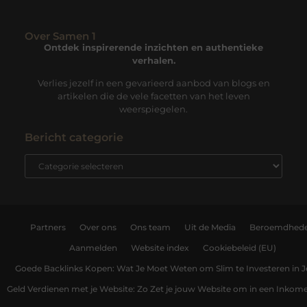
Over Samen 1
Ontdek inspirerende inzichten en authentieke
verhalen.
Verlies jezelf in een gevarieerd aanbod van blogs en
artikelen die de vele facetten van het leven
weerspiegelen.
Bericht categorie
Partners
Over ons
Ons team
Uit de Media
Beroemdhed
Aanmelden
Website index
Cookiebeleid (EU)
Goede Backlinks Kopen: Wat Je Moet Weten om Slim te Investeren in 
Geld Verdienen met je Website: Zo Zet je jouw Website om in een Inko