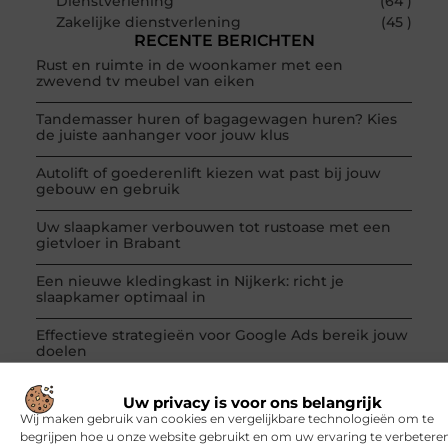
Dienstverlening
(64 )
Zakelijke dienstverlening
(45 )
RECENTE BERICHTEN
Rust en ruimte in de woonkamer met een
zwevend tv meubel van eiken
Tandemasser huren of bagagewagen huren? Kies
de juiste aanhanger voor jouw klus
Autolift of goederenlift kiezen wat past bij jouw
gebouw en gebruik
Uw slaapkamer verbouwen tot rustoase met een
gietvloer in Brabant
Een nieuwe kledingkast in Nijkerk: richt je
slaapkamer optimaal in
Effectieve strategieën voor Google Ads bereik jouw
doelen
Uw privacy is voor ons belangrijk
Wij maken gebruik van cookies en vergelijkbare technologieën om te
begrijpen hoe u onze website gebruikt en om uw ervaring te verbeteren