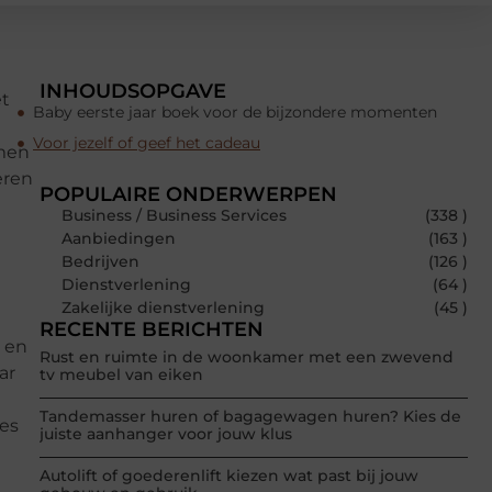
INHOUDSOPGAVE
et
Baby eerste jaar boek voor de bijzondere momenten
Voor jezelf of geef het cadeau
amen
eren
POPULAIRE ONDERWERPEN
Business / Business Services
(338 )
Aanbiedingen
(163 )
Bedrijven
(126 )
Dienstverlening
(64 )
Zakelijke dienstverlening
(45 )
RECENTE BERICHTEN
n en
Rust en ruimte in de woonkamer met een zwevend
ar
tv meubel van eiken
Tandemasser huren of bagagewagen huren? Kies de
jes
juiste aanhanger voor jouw klus
Autolift of goederenlift kiezen wat past bij jouw