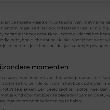
iaal en de moeite waard om op te schrijven, met name h
lleen enorm, maar leert het ook ontzettend veel. Om al die
aby eerste jaar boek gebruiken. Iedere ouder zal het be
indje hebt, hoe cliché dat ook klinkt. Voor je het weet vi
rtje en bedenk je je hoe snel dat jaar voorbij is gevlogen.
 bijzondere momenten
n draaien, wanneer het voor het eerst probeert te zitte
ukje te kruipen. Je kunt dit in het boek schrijven, ma
foto’s te plakken. Een beeld zegt ten slotte meer dan
 met je kind door het boek te bladeren? Samen de stuk
eale manier om herinneringen op te halen.