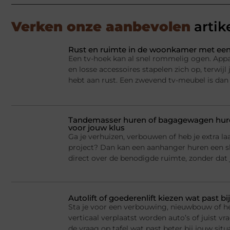
Verken onze aanbevolen
artik
Rust en ruimte in de woonkamer met een
Een tv-hoek kan al snel rommelig ogen. Appa
en losse accessoires stapelen zich op, terwij
hebt aan rust. Een zwevend tv-meubel is dan
Tandemasser huren of bagagewagen huren
voor jouw klus
Ga je verhuizen, verbouwen of heb je extra la
project? Dan kan een aanhanger huren een sl
direct over de benodigde ruimte, zonder dat j
Autolift of goederenlift kiezen wat past 
Sta je voor een verbouwing, nieuwbouw of he
verticaal verplaatst worden auto’s of juist v
de vraag op tafel wat past beter bij jouw situ