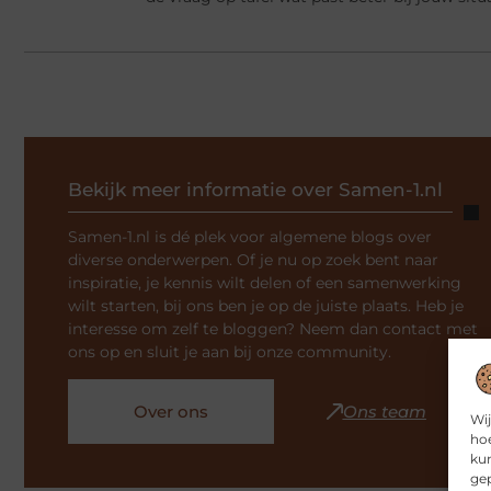
Bekijk meer informatie over Samen-1.nl
Samen-1.nl is dé plek voor algemene blogs over
diverse onderwerpen. Of je nu op zoek bent naar
inspiratie, je kennis wilt delen of een samenwerking
wilt starten, bij ons ben je op de juiste plaats. Heb je
interesse om zelf te bloggen? Neem dan contact met
ons op en sluit je aan bij onze community.
Over ons
Ons team
Wij
hoe
kun
gep