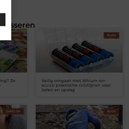
eresseren
STVERLENING
BLOG
ing? Zo
Veilig omgaan met lithium-ion
w
accu's: praktische richtlijnen voor
laden en opslag
ZAKELIJK
BLOG