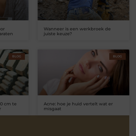
or
Wanneer is een werkbroek de
araten
juiste keuze?
BLOG
BLOG
0 cm te
Acne: hoe je huid vertelt wat er
r
misgaat