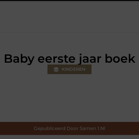
jouw klus
Autolift of goederenlift kiezen wat past bij jouw geb
Baby eerste jaar boek
KINDEREN
Gepubliceerd Door Samen 1.nl