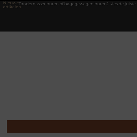
Nieuwe
sser huren of bagagewagen huren? Kies de juiste aanhanger voor 
artikelen