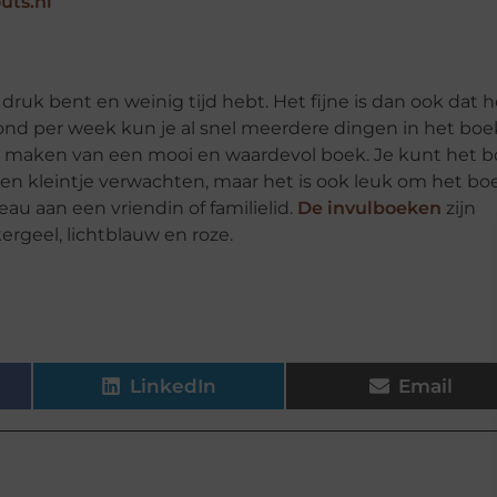
uts.nl
 druk bent en weinig tijd hebt. Het fijne is dan ook dat h
avond per week kun je al snel meerdere dingen in het boe
et maken van een mooi en waardevol boek. Je kunt het 
 een kleintje verwachten, maar het is ook leuk om het bo
au aan een vriendin of familielid.
De invulboeken
zijn
ergeel, lichtblauw en roze.
LinkedIn
Email