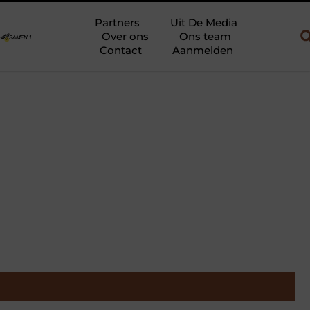
ouw en gebruik
Uw slaapkamer verbouwen tot rustoase met een gi
Partners
Uit De Media
Over ons
Ons team
Contact
Aanmelden