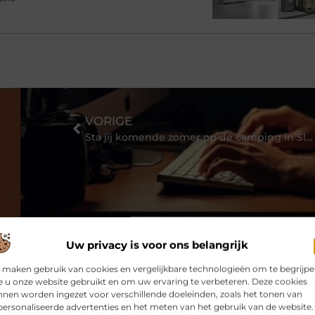
VORIGE
Sta jij komende zomer op de camping in Slovenië?
Uw privacy is voor ons belangrijk
 maken gebruik van cookies en vergelijkbare technologieën om te begrijp
 u onze website gebruikt en om uw ervaring te verbeteren. Deze cookies
nen worden ingezet voor verschillende doeleinden, zoals het tonen van
ersonaliseerde advertenties en het meten van het gebruik van de website.