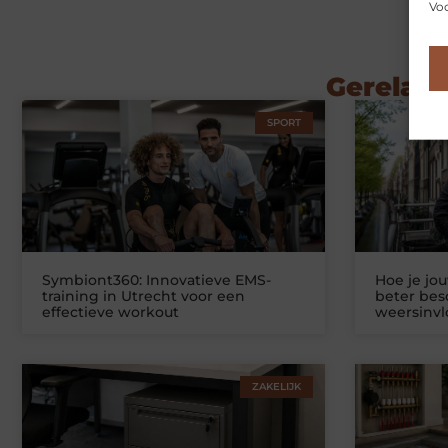
Voo
Gerelate
SPORT
Symbiont360: Innovatieve EMS-
Hoe je jo
training in Utrecht voor een
beter be
effectieve workout
weersinv
ZAKELIJK