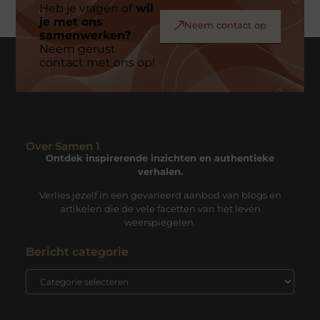
Heb je vragen of
wil
je met ons
Neem contact op
samenwerken?
Neem gerust
contact met ons op!
Over Samen 1
Ontdek inspirerende inzichten en authentieke
verhalen.
Verlies jezelf in een gevarieerd aanbod van blogs en
artikelen die de vele facetten van het leven
weerspiegelen.
Bericht categorie