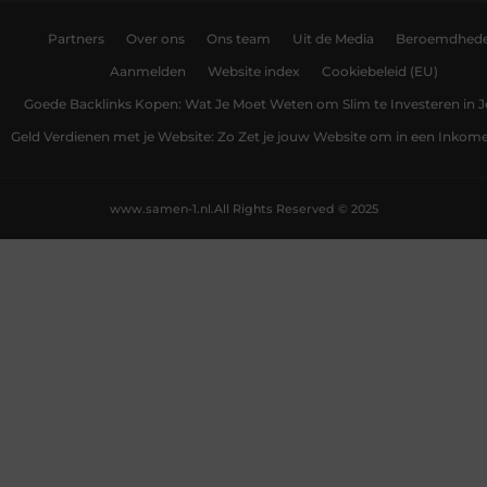
Partners
Over ons
Ons team
Uit de Media
Beroemdhed
Aanmelden
Website index
Cookiebeleid (EU)
Goede Backlinks Kopen: Wat Je Moet Weten om Slim te Investeren in 
Geld Verdienen met je Website: Zo Zet je jouw Website om in een Inko
www.samen-1.nl.
All Rights Reserved © 2025