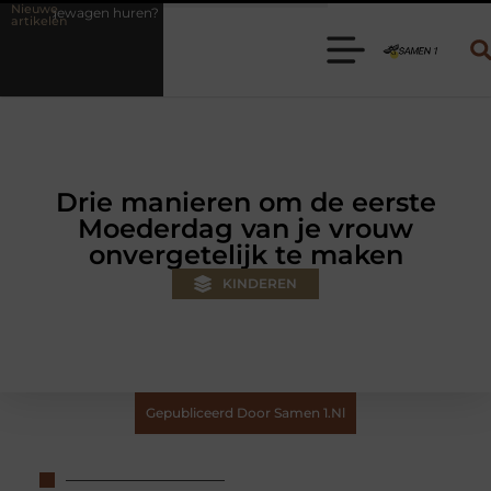
Nieuwe
 Kies de juiste aanhanger voor jouw klus
Autolift of goederenlift k
artikelen
Drie manieren om de eerste
Moederdag van je vrouw
onvergetelijk te maken
KINDEREN
Gepubliceerd Door Samen 1.nl