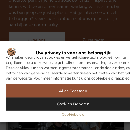
onderwerpen. Of je nu op zoek bent naar inspiratie, je
kennis wilt delen of een samenwerking wilt starten, bij
ons ben je op de juiste plaats. Heb je interesse om zelf
te bloggen? Neem dan contact met ons op en sluit je
aan bij onze community.
Over ons
Ons team
Uw privacy is voor ons belangrijk
Wij maken gebruik van cookies en vergelijkbare technologieën om te
begrijpen hoe u onze website gebruikt en om uw ervaring te verbeteren
Deze cookies kunnen worden ingezet voor verschillende doeleinden, zo
het tonen van gepersonaliseerde advertenties en het meten van het ge
Gerelateerde artikelen
die u
van de website. Voor meer informatie kunt u ons cookiebeleid raadpleg
mogelijk interesseren
Alles Toestaan
SPORT
Cookies Beheren
Cookiebeleid