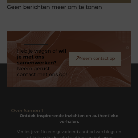
Geen berichten meer om te tonen
Heb je vragen of
wil
je met ons
Neem contact op
samenwerken?
Neem gerust
contact met ons op!
Over Samen 1
Ontdek inspirerende inzichten en authentieke
verhalen.
Verlies jezelf in een gevarieerd aanbod van blogs en
artikelen die de vele facetten van het leven