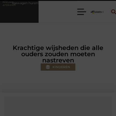
Nieuwe
? Kies de juiste aanhanger voor jouw klus
Autolift of goederenlift 
artikelen
Krachtige wijsheden die alle
ouders zouden moeten
nastreven
KINDEREN