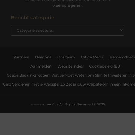
weerspiegelen.
Bericht categorie
Partners
Over ons
Ons team
Uit de Media
Beroemdhed
Aanmelden
Website index
Cookiebeleid (EU)
Goede Backlinks Kopen: Wat Je Moet Weten om Slim te Investeren in 
Geld Verdienen met je Website: Zo Zet je jouw Website om in een Inko
www.samen-1.nl.
All Rights Reserved © 2025