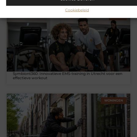
mogelijk interesseren
Cookiebeleid
SPORT
Symbiont360: Innovatieve EMS-training in Utrecht voor een
effectieve workout
WONINGEN