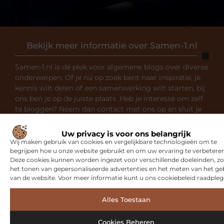
Bekijk meer informatie over Samen-1.nl
Samen-1.nl is dé plek voor algemene blogs over diverse
onderwerpen. Of je nu op zoek bent naar inspiratie, je
kennis wilt delen of een samenwerking wilt starten, bij
ons ben je op de juiste plaats. Heb je interesse om zelf
te bloggen? Neem dan contact met ons op en sluit je
aan bij onze community.
Uw privacy is voor ons belangrijk
Wij maken gebruik van cookies en vergelijkbare technologieën om te
Over ons
Ons team
begrijpen hoe u onze website gebruikt en om uw ervaring te verbeteren
Deze cookies kunnen worden ingezet voor verschillende doeleinden, zo
het tonen van gepersonaliseerde advertenties en het meten van het ge
van de website. Voor meer informatie kunt u ons cookiebeleid raadpleg
Alles Toestaan
Gerelateerde artikelen
die u
Cookies Beheren