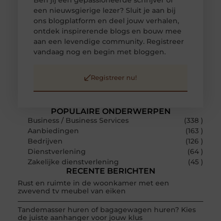
Ben jij een gepassioneerde schrijver of
een nieuwsgierige lezer? Sluit je aan bij
ons blogplatform en deel jouw verhalen,
ontdek inspirerende blogs en bouw mee
aan een levendige community. Registreer
vandaag nog en begin met bloggen.
Registreer nu!
POPULAIRE ONDERWERPEN
Business / Business Services
(338 )
Aanbiedingen
(163 )
Bedrijven
(126 )
Dienstverlening
(64 )
Zakelijke dienstverlening
(45 )
RECENTE BERICHTEN
Rust en ruimte in de woonkamer met een
zwevend tv meubel van eiken
Tandemasser huren of bagagewagen huren? Kies
de juiste aanhanger voor jouw klus