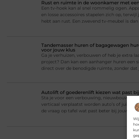
Rust en ruimte in de woonkamer met een
Een tv-hoek kan al snel rommelig ogen. Appa
en losse accessoires stapelen zich op, terwij
hebt aan rust. Een zwevend tv-meubel is dan
Tandemasser huren of bagagewagen huren
voor jouw klus
Ga je verhuizen, verbouwen of heb je extra la
project? Dan kan een aanhanger huren een sl
direct over de benodigde ruimte, zonder dat j
Autolift of goederenlift kiezen wat past 
Sta je voor een verbouwing, nieuwbouw of he
verticaal verplaatst worden auto’s of juist v
de vraag op tafel wat past beter bij jouw situ
Wij
hoe
kun
gep