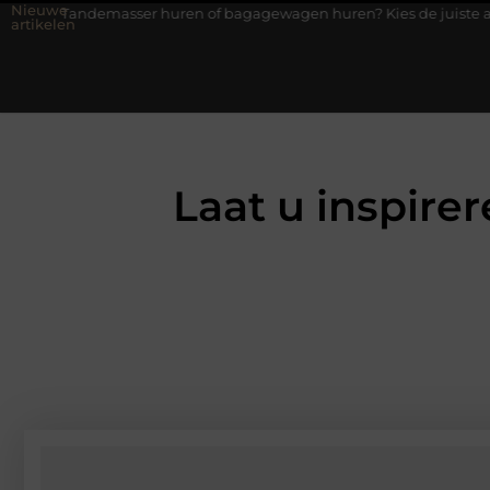
Nieuwe
masser huren of bagagewagen huren? Kies de juiste aanhanger voor
artikelen
Laat u inspire