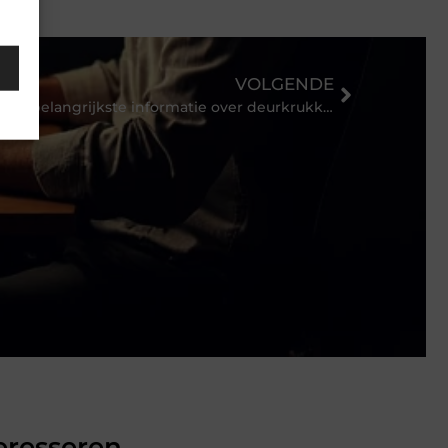
VOLGENDE
De belangrijkste informatie over deurkrukken vind je hier
eresseren