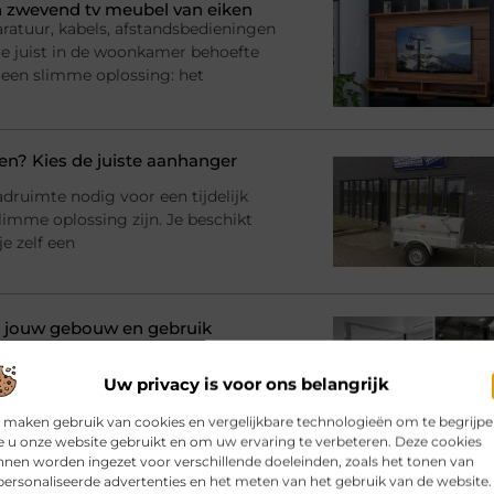
 zwevend tv meubel van eiken
ratuur, kabels, afstandsbedieningen
l je juist in de woonkamer behoefte
 een slimme oplossing: het
? Kies de juiste aanhanger
adruimte nodig voor een tijdelijk
imme oplossing zijn. Je beschikt
e zelf een
bij jouw gebouw en gebruik
rinrichting en moet er iets
racht en materialen Dan komt al snel
Uw privacy is voor ons belangrijk
atie
 maken gebruik van cookies en vergelijkbare technologieën om te begrijp
 u onze website gebruikt en om uw ervaring te verbeteren. Deze cookies
nen worden ingezet voor verschillende doeleinden, zoals het tonen van
ersonaliseerde advertenties en het meten van het gebruik van de website.