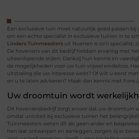
Een exclusieve tuin moet natuurlijk goed passen b
om een echte specialist in exclusieve tuinen in te s
Linders Tuinmeesters
uit Nuenen is zo’n specialist;
De hoveniers van dit bedrijf hebben ervaring met h
uiteenlopende stijlen. Dankzij hun kennis en vaard
de mogelijkheden voor uw tuin vrijwel eindeloos. Hee
uitstraling die uw interesse wekt? Of wilt u eerst me
en u te laten adviseren? Maak dan kennis met Fons 
Uw droomtuin wordt werkelijkh
Dit hoveniersbedrijf zorgt ervoor dat uw droomtuin w
omdat uniciteit bij exclusieve tuinen het belangrijk
Tuinmeesters weten dit als geen ander en bespreken 
hen laat ontwerpen en aanleggen, zorgen zij er bov
met uw leefomgeving. Heeft u een landelijke woning