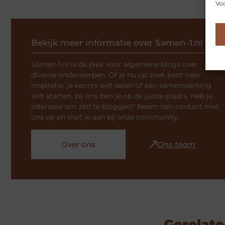
Voo
Bekijk meer informatie over Samen-1.nl
Samen-1.nl is dé plek voor algemene blogs over
diverse onderwerpen. Of je nu op zoek bent naar
inspiratie, je kennis wilt delen of een samenwerking
wilt starten, bij ons ben je op de juiste plaats. Heb je
interesse om zelf te bloggen? Neem dan contact met
ons op en sluit je aan bij onze community.
Over ons
Ons team
Gerelate