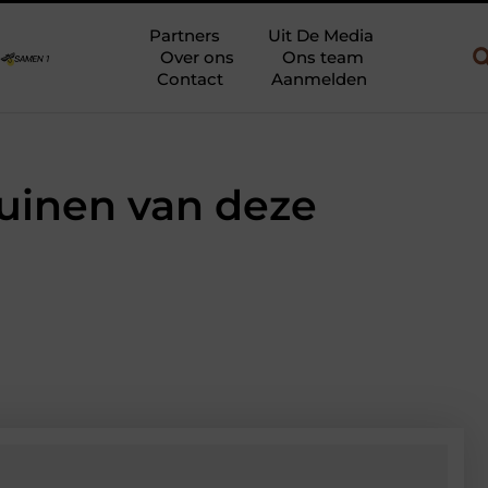
bouw en gebruik
Uw slaapkamer verbouwen tot rustoase met een 
Partners
Uit De Media
Over ons
Ons team
Contact
Aanmelden
tuinen van deze