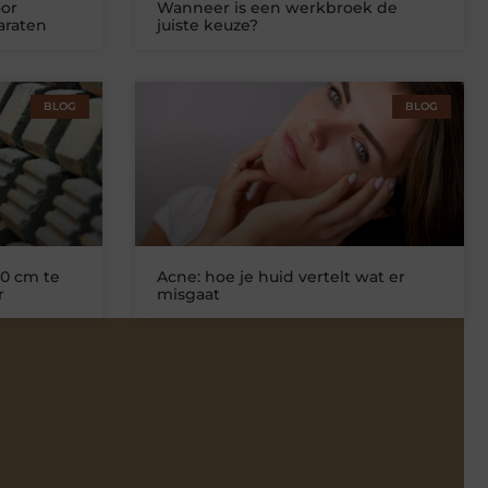
or
Wanneer is een werkbroek de
araten
juiste keuze?
BLOG
BLOG
0 cm te
Acne: hoe je huid vertelt wat er
r
misgaat