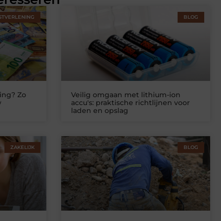
STVERLENING
BLOG
ing? Zo
Veilig omgaan met lithium-ion
w
accu's: praktische richtlijnen voor
laden en opslag
ZAKELIJK
BLOG