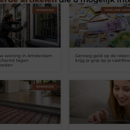
WONINGEN
ZAKELIJKE DIEN
uw woning in Amsterdam
Genoeg geld op de reken
schermt tegen
krijg je grip op je cashflo
loeden
WONINGEN