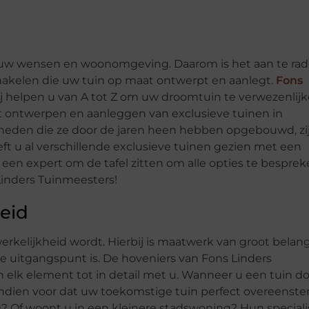
ij uw wensen en woonomgeving. Daarom is het aan te ra
chakelen die uw tuin op maat ontwerpt en aanlegt.
Fons
 zij helpen u van A tot Z om uw droomtuin te verwezenlijk
et ontwerpen en aanleggen van exclusieve tuinen in
igheden die ze door de jaren heen hebben opgebouwd, zi
ft u al verschillende exclusieve tuinen gezien met een
t een expert om de tafel zitten om alle opties te bespre
Linders Tuinmeesters!
eid
erkelijkheid wordt. Hierbij is maatwerk van groot belang
ste uitgangspunt is. De hoveniers van Fons Linders
elk element tot in detail met u. Wanneer u een tuin d
endien voor dat uw toekomstige tuin perfect overeenst
? Of woont u in een kleinere stadswoning? Hun special