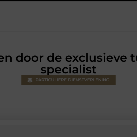
 jouw klus
Autolift of goederenlift kiezen wat past bij jouw ge
ren door de exclusieve 
specialist
PARTICULIERE DIENSTVERLENING