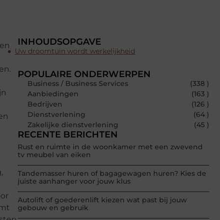
INHOUDSOPGAVE
den
Uw droomtuin wordt werkelijkheid
en.
POPULAIRE ONDERWERPEN
Business / Business Services
(338 )
jn
Aanbiedingen
(163 )
Bedrijven
(126 )
Dienstverlening
(64 )
ken
Zakelijke dienstverlening
(45 )
RECENTE BERICHTEN
Rust en ruimte in de woonkamer met een zwevend
tv meubel van eiken
,
Tandemasser huren of bagagewagen huren? Kies de
juiste aanhanger voor jouw klus
oor
Autolift of goederenlift kiezen wat past bij jouw
emt
gebouw en gebruik
isten