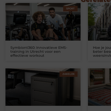
SPORT
Symbiont360: Innovatieve EMS-
Hoe je jo
training in Utrecht voor een
beter be
effectieve workout
weersinv
ZAKELIJK