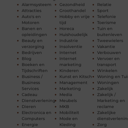
Alarmsysteem
Gezondheid
Relatie
Attracties
Groothandel
Sport
Auto's en
Hobby en vrije
Telefonie
Motoren
tijd
Toerisme
Banen en
Horeca
Tuin en
opleidingen
Huishoudelijk
buitenleven
Beauty en
Industrie
Tweewielers
verzorging
Insolventie
Vakantie
Bedrijven
Internet
Verbouwen
Blog
Internet
Vervoer en
Boeken en
marketing
transport
Tijdschriften
Kinderen
Winkelen
Business /
Kunst en Kitsch
Woning en Tui
Business
Management
Woningen
Services
Marketing
Zakelijk
Cadeau
Media
Zakelijk /
Dienstverlening
Meubels
Marketing en
Dieren
MKB
reclame
Electronica en
Mobiliteit
Zakelijke
Computers
Mode en
dienstverleni
Energie
Kleding
Zorg