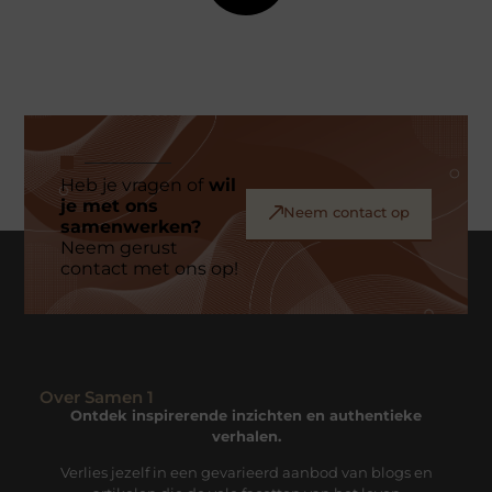
Heb je vragen of
wil
je met ons
Neem contact op
samenwerken?
Neem gerust
contact met ons op!
Over Samen 1
Ontdek inspirerende inzichten en authentieke
verhalen.
Verlies jezelf in een gevarieerd aanbod van blogs en