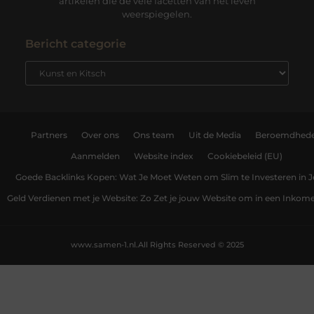
artikelen die de vele facetten van het leven
weerspiegelen.
Bericht categorie
Partners
Over ons
Ons team
Uit de Media
Beroemdhed
Aanmelden
Website index
Cookiebeleid (EU)
Goede Backlinks Kopen: Wat Je Moet Weten om Slim te Investeren in 
Geld Verdienen met je Website: Zo Zet je jouw Website om in een Inko
www.samen-1.nl.
All Rights Reserved © 2025