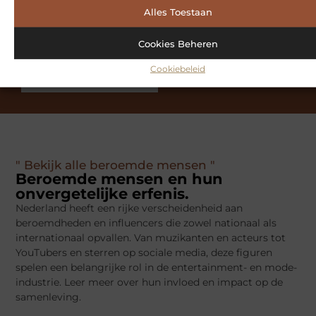
en deel jouw verhalen, ontdek inspirerende blogs en
Alles Toestaan
bouw mee aan een levendige community. Registreer
vandaag nog en begin met bloggen.
Cookies Beheren
Cookiebeleid
Registreer nu
Praat met ons
" Bekijk alle beroemde mensen "
Beroemde mensen en hun
onvergetelijke erfenis.
Nederland heeft een rijke verscheidenheid aan
beroemdheden en influencers die zowel nationaal als
internationaal opvallen. Van muzikanten en acteurs tot
YouTubers en sterren op sociale media, deze figuren
spelen een belangrijke rol in de entertainment- en mode-
industrie. Leer meer over hun invloed en impact op de
samenleving.