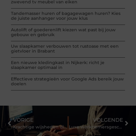
zwevend tv meubel van eiken
Tandemasser huren of bagagewagen huren? Kies
de juiste aanhanger voor jouw klus
Autolift of goederenlift kiezen wat past bij jouw
gebouw en gebruik
Uw slaapkamer verbouwen tot rustoase met een
gietvloer in Brabant
Een nieuwe kledingkast in Nijkerk: richt je
slaapkamer optimaal in
Effectieve strategieën voor Google Ads bereik jouw
doelen
VORIGE
VOLGENDE
Krachtige wijsheden die alle ouders zouden moeten nastreven
Luxe werknemersgeschenken die geweldig zijn!