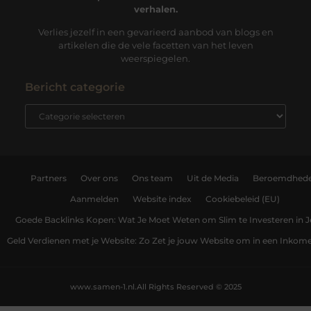
verhalen.
Verlies jezelf in een gevarieerd aanbod van blogs en
artikelen die de vele facetten van het leven
weerspiegelen.
Bericht categorie
Partners
Over ons
Ons team
Uit de Media
Beroemdhed
Aanmelden
Website index
Cookiebeleid (EU)
Goede Backlinks Kopen: Wat Je Moet Weten om Slim te Investeren in 
Geld Verdienen met je Website: Zo Zet je jouw Website om in een Inko
www.samen-1.nl.
All Rights Reserved © 2025