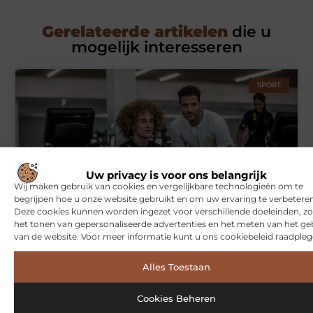
Gerelateerde artikelen
die u
mogelijk interesseren
SPORT
Uw privacy is voor ons belangrijk
Wij maken gebruik van cookies en vergelijkbare technologieën om te
begrijpen hoe u onze website gebruikt en om uw ervaring te verbeteren
Deze cookies kunnen worden ingezet voor verschillende doeleinden, zo
Symbiont360: Innovatieve EMS-training in Utrecht voor een
het tonen van gepersonaliseerde advertenties en het meten van het ge
effectieve workout
van de website. Voor meer informatie kunt u ons cookiebeleid raadpleg
Alles Toestaan
WONINGEN
Cookies Beheren