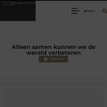
Nieuwe
n? Kies de juiste aanhanger voor jouw klus
Autolift of goederenlif
artikelen
Alleen samen kunnen we de
wereld verbeteren
ENERGIE