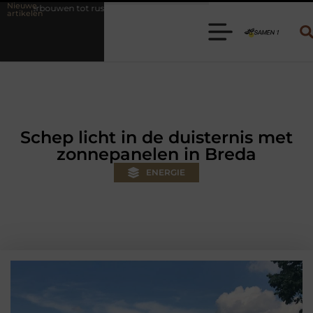
Nieuwe
t rustoase met een gietvloer in Brabant
Een nieuwe kledingkast in N
artikelen
Schep licht in de duisternis met
zonnepanelen in Breda
ENERGIE