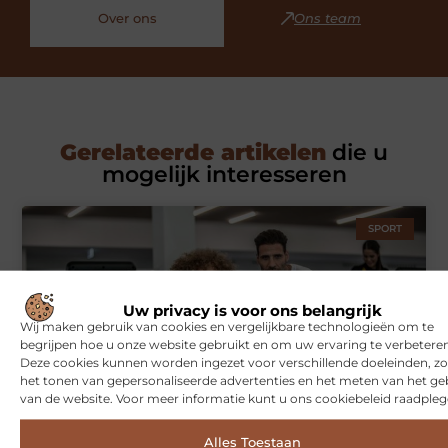
Over ons
Ons team
Gerelateerde artikelen
die u
mogelijk interesseren
SPORT
Uw privacy is voor ons belangrijk
Wij maken gebruik van cookies en vergelijkbare technologieën om te
begrijpen hoe u onze website gebruikt en om uw ervaring te verbeteren
Deze cookies kunnen worden ingezet voor verschillende doeleinden, zo
het tonen van gepersonaliseerde advertenties en het meten van het ge
van de website. Voor meer informatie kunt u ons cookiebeleid raadpleg
Symbiont360: Innovatieve EMS-training in Utrecht voor een
effectieve workout
Alles Toestaan