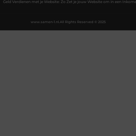
Geld Verdienen met je Website: Zo Zet je jouw Website om in een Inko
www.samen-1.nl.
All Rights Reserved © 2025