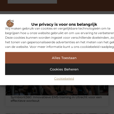
Uw privacy is voor ons belangrijk
Wij maken gebruik van cookies en vergelijkbare technologieën om te
Gerelateerde artikelen
die u
begrijpen hoe u onze website gebruikt en om uw ervaring te verbeteren
mogelijk interesseren
Deze cookies kunnen worden ingezet voor verschillende doeleinden, zo
het tonen van gepersonaliseerde advertenties en het meten van het ge
van de website. Voor meer informatie kunt u ons cookiebeleid raadpleg
SPORT
Alles Toestaan
Cookies Beheren
Cookiebeleid
Symbiont360: Innovatieve EMS-training in Utrecht voor een
effectieve workout