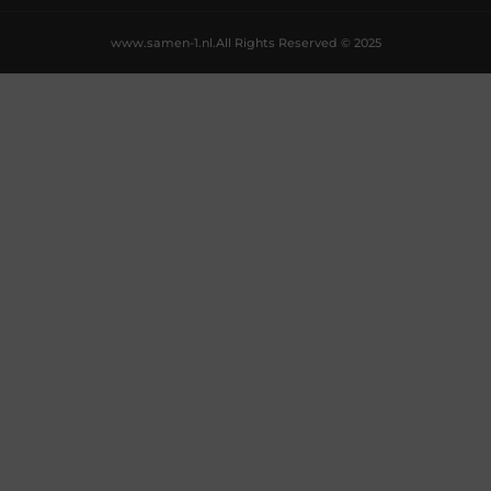
www.samen-1.nl.
All Rights Reserved © 2025