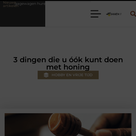
Nieuwe
? Kies de juiste aanhanger voor jouw klus
Autolift of goederenlift
artikelen
3 dingen die u óók kunt doen
met honing
HOBBY EN VRIJE TIJD