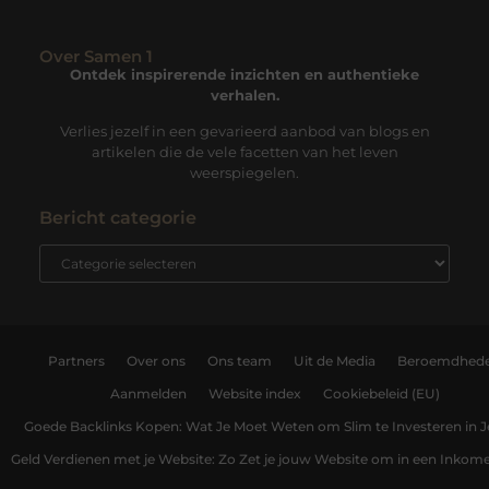
Over Samen 1
Ontdek inspirerende inzichten en authentieke
verhalen.
Verlies jezelf in een gevarieerd aanbod van blogs en
artikelen die de vele facetten van het leven
weerspiegelen.
Bericht categorie
Partners
Over ons
Ons team
Uit de Media
Beroemdhed
Aanmelden
Website index
Cookiebeleid (EU)
Goede Backlinks Kopen: Wat Je Moet Weten om Slim te Investeren in 
Geld Verdienen met je Website: Zo Zet je jouw Website om in een Inko