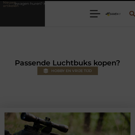
Nieuwe
es de juiste aanhanger voor jouw klus
Autolift of goederenlift kie
artikelen
Passende Luchtbuks kopen?
HOBBY EN VRIJE TIJD