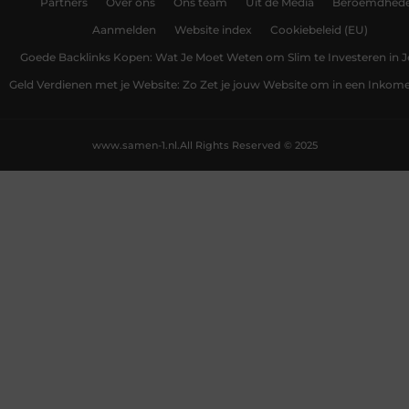
Partners
Over ons
Ons team
Uit de Media
Beroemdhed
Aanmelden
Website index
Cookiebeleid (EU)
Goede Backlinks Kopen: Wat Je Moet Weten om Slim te Investeren in 
Geld Verdienen met je Website: Zo Zet je jouw Website om in een Inko
www.samen-1.nl.
All Rights Reserved © 2025