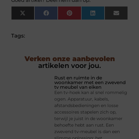
Goed artikel? Deel hem dan op:
X
Facebook
Pinterest
LinkedIn
Email
(Twitter)
Tags:
Verken onze aanbevolen
artikelen voor jou.
Rust en ruimte in de
woonkamer met een zwevend
tv meubel van eiken
Een tv-hoek kan al snel rommelig
ogen. Apparatuur, kabels,
afstandsbedieningen en losse
accessoires stapelen zich op,
terwijl je juist in de woonkamer
behoefte hebt aan rust. Een
zwevend tv-meubel is dan een
slimme oplossing: het