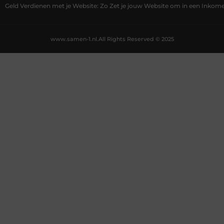
Geld Verdienen met je Website: Zo Zet je jouw Website om in een Inko
www.samen-1.nl.
All Rights Reserved © 2025