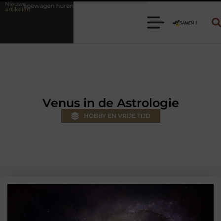
Nieuwe
? Kies de juiste aanhanger voor jouw klus
Autolift of goederenlift 
artikelen
Venus in de Astrologie
HOBBY EN VRIJE TIJD