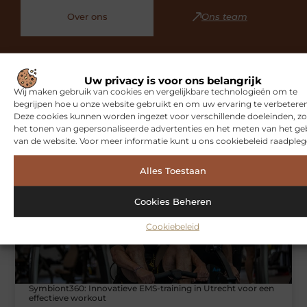
Over ons
Ons team
Uw privacy is voor ons belangrijk
Wij maken gebruik van cookies en vergelijkbare technologieën om te
begrijpen hoe u onze website gebruikt en om uw ervaring te verbeteren
Gerelateerde artikelen
die u
Deze cookies kunnen worden ingezet voor verschillende doeleinden, zo
mogelijk interesseren
het tonen van gepersonaliseerde advertenties en het meten van het ge
van de website. Voor meer informatie kunt u ons cookiebeleid raadpleg
SPORT
Alles Toestaan
Cookies Beheren
Cookiebeleid
Symbiont360: Innovatieve EMS-training in Utrecht voor een
effectieve workout