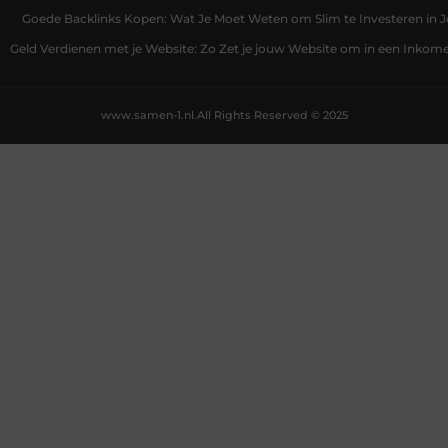
Goede Backlinks Kopen: Wat Je Moet Weten om Slim te Investeren in 
Geld Verdienen met je Website: Zo Zet je jouw Website om in een Inko
www.samen-1.nl.
All Rights Reserved © 2025