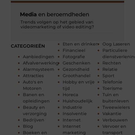
Media
en beroemdheden
Trends volgen op het gebied van
videomarketing of video editing?
Eten en drinken
Oog Laseren
CATEGORIEËN
Financieel
Particuliere
Aanbiedingen
Fotografie
dienstverleni
Afvalverwerking
Geschenken
Rechten
Alarmsysteem
Gezondheid
Relatie
Attracties
Groothandel
Sport
Auto's en
Hobby en vrije
Telefonie
Motoren
tijd
Toerisme
Banen en
Horeca
Tuin en
opleidingen
Huishoudelijk
buitenleven
Beauty en
Industrie
Tweewielers
verzorging
Insolventie
Vakantie
Bedrijven
Internet
Verbouwen
Blog
Internet
Vervoer en
Boeken en
marketing
transport