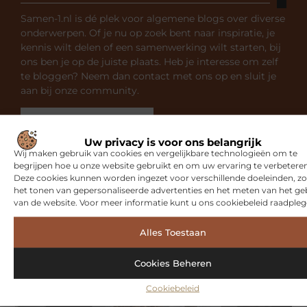
Samen-1.nl is dé plek voor algemene blogs over diverse
onderwerpen. Of je nu op zoek bent naar inspiratie, je
kennis wilt delen of een samenwerking wilt starten, bij
ons ben je op de juiste plaats. Heb je interesse om zelf
te bloggen? Neem dan contact met ons op en sluit je
aan bij onze community.
Over ons
Ons team
Uw privacy is voor ons belangrijk
Wij maken gebruik van cookies en vergelijkbare technologieën om te
begrijpen hoe u onze website gebruikt en om uw ervaring te verbeteren
Deze cookies kunnen worden ingezet voor verschillende doeleinden, zo
het tonen van gepersonaliseerde advertenties en het meten van het ge
van de website. Voor meer informatie kunt u ons cookiebeleid raadpleg
Gerelateerde artikelen
die u
mogelijk interesseren
Alles Toestaan
Cookies Beheren
SPORT
Cookiebeleid