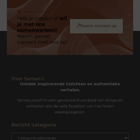
Heb je vragen of
wil
je met ons
Neem contact op
samenwerken?
Neem gerust
contact met ons op!
Over Samen 1
Ontdek inspirerende inzichten en authentieke
verhalen.
Verlies jezelf in een gevarieerd aanbod van blogs en
artikelen die de vele facetten van het leven
weerspiegelen.
Bericht categorie