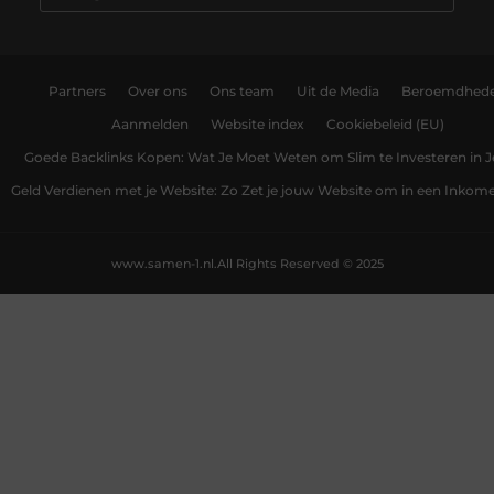
Partners
Over ons
Ons team
Uit de Media
Beroemdhed
Aanmelden
Website index
Cookiebeleid (EU)
Goede Backlinks Kopen: Wat Je Moet Weten om Slim te Investeren in 
Geld Verdienen met je Website: Zo Zet je jouw Website om in een Inko
www.samen-1.nl.
All Rights Reserved © 2025