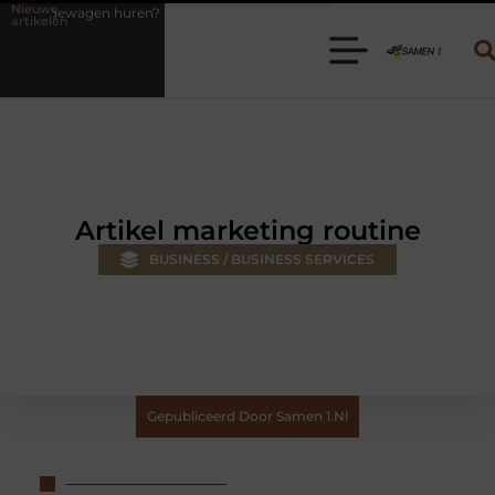
Nieuwe
 Kies de juiste aanhanger voor jouw klus
Autolift of goederenlift k
artikelen
Artikel marketing routine
BUSINESS / BUSINESS SERVICES
Gepubliceerd Door Samen 1.nl