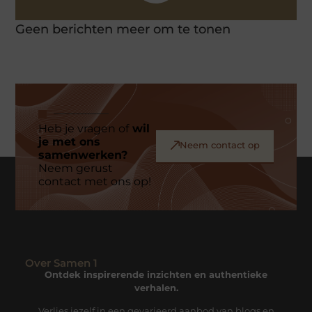
Geen berichten meer om te tonen
Heb je vragen of
wil
je met ons
Neem contact op
samenwerken?
Neem gerust
contact met ons op!
Over Samen 1
Ontdek inspirerende inzichten en authentieke
verhalen.
Verlies jezelf in een gevarieerd aanbod van blogs en