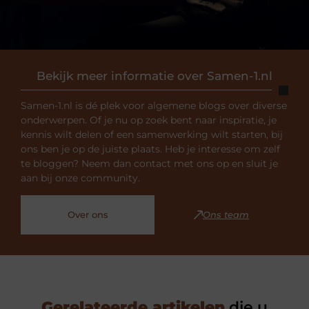
Bekijk meer informatie over Samen-1.nl
Samen-1.nl is dé plek voor algemene blogs over diverse
onderwerpen. Of je nu op zoek bent naar inspiratie, je
kennis wilt delen of een samenwerking wilt starten, bij
ons ben je op de juiste plaats. Heb je interesse om zelf
te bloggen? Neem dan contact met ons op en sluit je
aan bij onze community.
Over ons
Ons team
Gerelateerde artikelen
die u