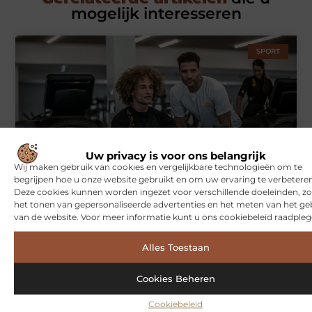
mogelijk interesseren
SPORT
Uw privacy is voor ons belangrijk
Wij maken gebruik van cookies en vergelijkbare technologieën om te
begrijpen hoe u onze website gebruikt en om uw ervaring te verbeteren
Symbiont360: Innovatieve EMS-training in Utrecht voor een
effectieve workout
Deze cookies kunnen worden ingezet voor verschillende doeleinden, zo
het tonen van gepersonaliseerde advertenties en het meten van het ge
van de website. Voor meer informatie kunt u ons cookiebeleid raadpleg
WONINGEN
Alles Toestaan
Cookies Beheren
Cookiebeleid