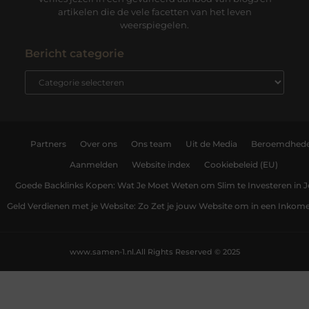
artikelen die de vele facetten van het leven
weerspiegelen.
Bericht categorie
Partners
Over ons
Ons team
Uit de Media
Beroemdhed
Aanmelden
Website index
Cookiebeleid (EU)
Goede Backlinks Kopen: Wat Je Moet Weten om Slim te Investeren in 
Geld Verdienen met je Website: Zo Zet je jouw Website om in een Inko
www.samen-1.nl.
All Rights Reserved © 2025