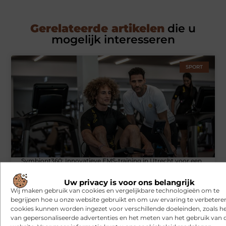
Gerelateerde artikelen
die u
mogelijk interesseren
SPORT
Symbiont360: Innovatieve EMS-training in Utrecht voor een
effectieve workout
Uw privacy is voor ons belangrijk
Wij maken gebruik van cookies en vergelijkbare technologieën om te
begrijpen hoe u onze website gebruikt en om uw ervaring te verbetere
WONINGEN
cookies kunnen worden ingezet voor verschillende doeleinden, zoals h
van gepersonaliseerde advertenties en het meten van het gebruik van 