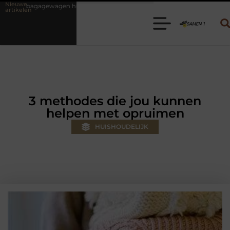
Nieuwe
huren? Kies de juiste aanhanger voor jouw klus
Autolift of goederen
artikelen
3 methodes die jou kunnen
helpen met opruimen
HUISHOUDELIJK