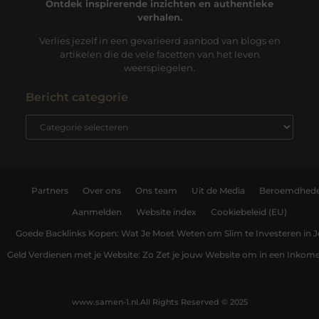
Ontdek inspirerende inzichten en authentieke
verhalen.
Verlies jezelf in een gevarieerd aanbod van blogs en
artikelen die de vele facetten van het leven
weerspiegelen.
Bericht categorie
Partners
Over ons
Ons team
Uit de Media
Beroemdhed
Aanmelden
Website index
Cookiebeleid (EU)
Goede Backlinks Kopen: Wat Je Moet Weten om Slim te Investeren in 
Geld Verdienen met je Website: Zo Zet je jouw Website om in een Inko
www.samen-1.nl.
All Rights Reserved © 2025