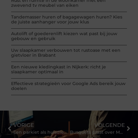
Rust en ruimte in de woonkamer met een
zwevend tv meubel van eiken
Tandemasser huren of bagagewagen huren? Kies
de juiste aanhanger voor jouw klus
Autolift of goederenlift kiezen wat past bij jouw
gebouw en gebruik
Uw slaapkamer verbouwen tot rustoase met een
gietvloer in Brabant
Een nieuwe kledingkast in Nijkerk: richt je
slaapkamer optimaal in
Effectieve strategieën voor Google Ads bereik jouw
doelen
VORIGE
VOLGENDE
Een parkiet als huisdier: dit heb je nodig
Busquets praat over Messi, Pedri, Xavi, Araujo, Gavi, Barcelona DNA en pensioen